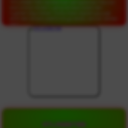
"ATLASBET88 memberikan pengalaman hiburan
slot online modern yang terasa stabil dan
nyaman digunakan. Komunitas digitalnya juga
aktif dan akses platformnya selalu lancar setiap
hari."
ATLASBET88