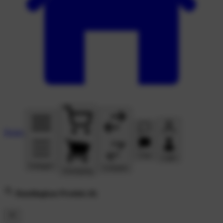
Home
Chat
Login
Kategori
Compare
Keranjang
Bandingkan Produk
(0)