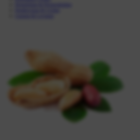
Pengiriman & Pengembalian
Pembayaran & Cicilan
Garansi & Layanan