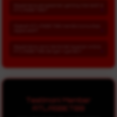
baru karena memiliki navigasi sederhana,
Bagaimana pengalaman gaming interaktif di
proses akses yang mudah, serta tampilan
ATLASBET88?
modern yang nyaman digunakan di
ATLASBET88 menghadirkan pengalaman
berbagai perangkat.
gaming interaktif dengan performa ringan,
Apakah ATLASBET88 memiliki komunitas
sistem responsif, dan akses cepat sehingga
digital aktif?
pengguna dapat menikmati hiburan online
Ya, ATLASBET88 dikenal memiliki komunitas
dengan lebih nyaman.
digital aktif yang terus berkembang dengan
Bagaimana cara menikmati layanan online
berbagai informasi terbaru seputar hiburan
ATLASBET88 dengan nyaman?
online dan permainan digital modern.
Pengguna cukup menggunakan perangkat
yang stabil, memahami fitur platform, serta
mengakses layanan resmi ATLASBET88
agar pengalaman hiburan online menjadi
lebih optimal.
Testimoni Member
ATLASBET88