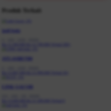
Produk Terkait
-2%
judi bola
I5
|
16GB
|
512GB
|
RTX3050
Rp 11.500.000
Rp 12.799.000
Terjual 200+
-1%
ATLASBET88
I7
|
16GB
|
512GB
|
RTX5050
Rp 22.887.000
Rp 21.999.000
Terjual 20+
-1%
LINK GACOR
R7AI
|
16GB
|
1TB
|
RTX5060
Rp 23.600.000
Rp 21.399.000
Terjual 6
-1%