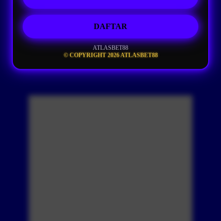
DAFTAR
ATLASBET88
© COPYRIGHT 2026 ATLASBET88