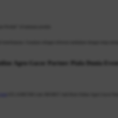
an Produk" di halaman produk.
iki keterbatasan. Gunakan sebagai referensi tambahan dengan tetap me
e Agen Gacor Partner Piala Dunia Event
bola
/
ATLASBET88 Link SBOBET Judi Bola Online Agen Gacor Partner