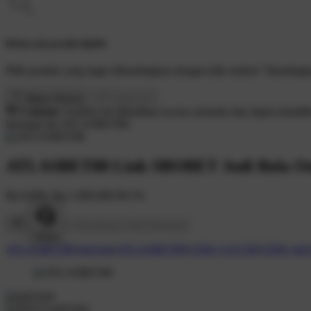
Belum ada produk dipilih
Pilih produk yang ingin dibandingkan dengan klik tombol "Bandingk
Hapus Semua
Analisis AI
💡 Catatan:
Analisis ini dihasilkan secara otomatis dan dapat memil
hubungi tim ATLASBET88.
ATLASBET88 Link SBOBET Judi Bola Onlin
Rp 8.000,-
Rp 1.000.000
-99.5%
+ Keranjang
Beli Sekarang
Tanya
ATLASBET88
/
judi bola
/
ATLASBET88
/
LINK GACOR
/
LINK judi 