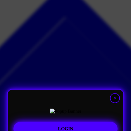
LOGIN