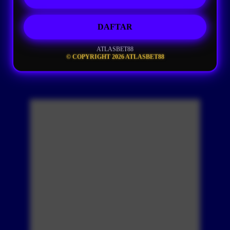
DAFTAR
ATLASBET88
© COPYRIGHT 2026 ATLASBET88