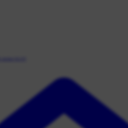
R
sbobet
SLOT