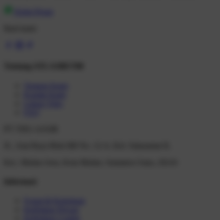
Kirim Pesan
Ikuti kami:
Tentang ATLASBET88
Tentang Kami
Kontak Kami
Lokasi Toko
FAQ
PT TISU-AJAIB
JL. Asia Raya Blok BB No. 12-A, Kel. Sukaramai II,
Kec. Medan Area, Kota Medan, Sumatera Utara, 20216
Informasi
Syarat & Ketentuan
Kebijakan Privasi
Kebijakan Cookie