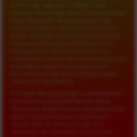
premium dari agen gacor SBOBET bisa
dijangkau dimana saja, diseluruh tempat bahkan
dapat diakses dari perangkat apapun, gak
heran jika platform resmi mix parlay sangat
populer dikalangan para pecinta taruhan bola.
Kerjasama antara situs judi bola online dan
sebagai partner fifa membuat platform ini
menayangkan secara resmi streaming liga piala
dunia 2026, bahkan didukung penerapan
teknologi tercanggih yang membuat kualitas
visual audio tiada banding.
ATLASBET88 sebagai agen judi bola SBOBET
menawarkan pengalaman bermain paling
memuaskan dengan suguhan berbagai fasilitas
seperti akses terkencang, streaming anti
nawala, odds mix parlay tertinggi. Buat
memainkan dan mengakses situs judi bola