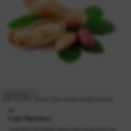
Selengkapnya
TISU-AJAIB ©
2026
PT TISU-AJAIB. All rights reserved.
Login Diperlukan
Anda harus login terlebih dahulu untuk menggunakan fitur