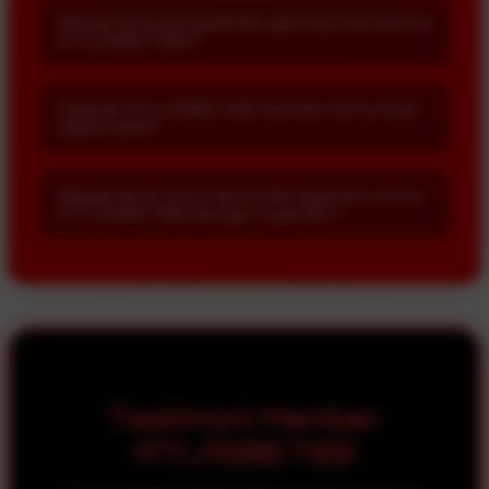
baru karena memiliki navigasi sederhana,
Bagaimana pengalaman gaming interaktif di
proses akses yang mudah, serta tampilan
ATLASBET88?
modern yang nyaman digunakan di
ATLASBET88 menghadirkan pengalaman
berbagai perangkat.
gaming interaktif dengan performa ringan,
Apakah ATLASBET88 memiliki komunitas
sistem responsif, dan akses cepat sehingga
digital aktif?
pengguna dapat menikmati hiburan online
Ya, ATLASBET88 dikenal memiliki komunitas
dengan lebih nyaman.
digital aktif yang terus berkembang dengan
Bagaimana cara menikmati layanan online
berbagai informasi terbaru seputar hiburan
ATLASBET88 dengan nyaman?
online dan permainan digital modern.
Pengguna cukup menggunakan perangkat
yang stabil, memahami fitur platform, serta
mengakses layanan resmi ATLASBET88
agar pengalaman hiburan online menjadi
lebih optimal.
Testimoni Member
ATLASBET88