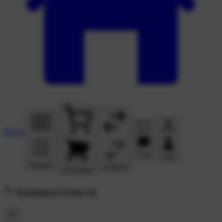
Home
Chat
Login
Kategori
Compare
Keranjang
Bandingkan Produk
(0)