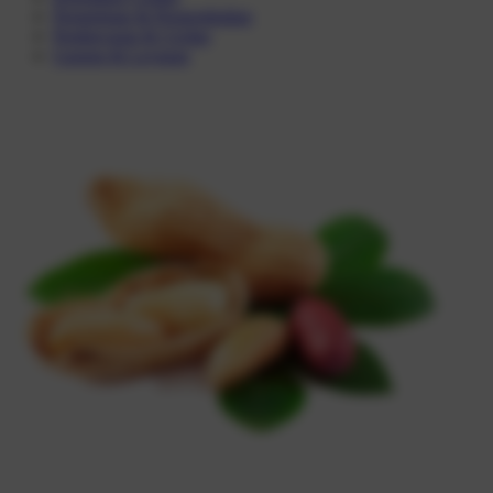
Pengiriman & Pengembalian
Pembayaran & Cicilan
Garansi & Layanan