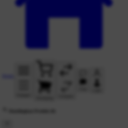
Home
Chat
Login
Kategori
Compare
Keranjang
Bandingkan Produk
(0)