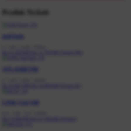
Produk Terkait
-2%
judi bola
I5
|
16GB
|
512GB
|
RTX3050
Rp 11.500.000
Rp 12.799.000
Terjual 200+
-1%
ATLASBET88
I7
|
16GB
|
512GB
|
RTX5050
Rp 22.887.000
Rp 21.999.000
Terjual 20+
-1%
LINK GACOR
R7AI
|
16GB
|
1TB
|
RTX5060
Rp 23.600.000
Rp 21.399.000
Terjual 6
-1%