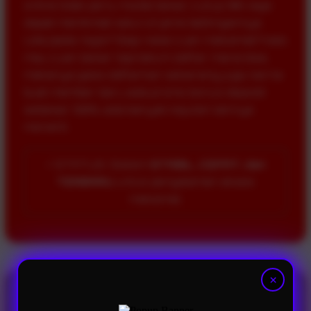
online tidak perlu modal besar, cukup 10k saja
dapat menikmati seluruh jenis bettingannya.
Uda pada regis? Siap rasai cuan maksimal? kalo
mau cuan besar tapi belum daftar mana bisa,
makanya gass daftarkan sekarang juga, karna
buat member baru ada promo bonus deposit
sebesar 50%, ada banyak kejutan lainnya
menanti.
⚡ STATUS: Sistem
STABIL, CEPAT, dan
TERBARU
untuk pengalaman akses
maksimal.
FAQ ATLASBET88