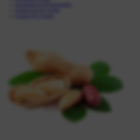
Pengiriman & Pengembalian
Pembayaran & Cicilan
Garansi & Layanan