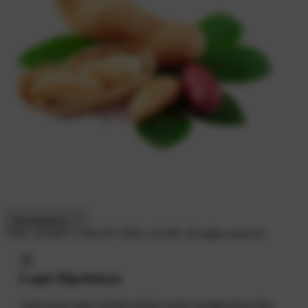
Selengkapnya
TISU-AJAIB ©
2026
PT TISU-AJAIB. All rights reserved.
Login Diperlukan
Anda harus login terlebih dahulu untuk menggunakan fitur