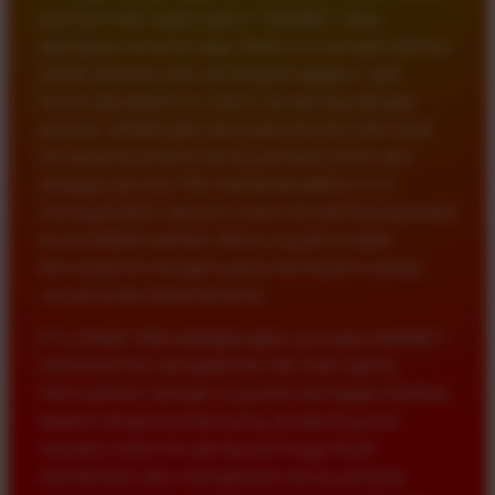
premium dari agen gacor SBOBET bisa
dijangkau dimana saja, diseluruh tempat bahkan
dapat diakses dari perangkat apapun, gak
heran jika platform resmi mix parlay sangat
populer dikalangan para pecinta taruhan bola.
Kerjasama antara situs judi bola online dan
sebagai partner fifa membuat platform ini
menayangkan secara resmi streaming liga piala
dunia 2026, bahkan didukung penerapan
teknologi tercanggih yang membuat kualitas
visual audio tiada banding.
ATLASBET88 sebagai agen judi bola SBOBET
menawarkan pengalaman bermain paling
memuaskan dengan suguhan berbagai fasilitas
seperti akses terkencang, streaming anti
nawala, odds mix parlay tertinggi. Buat
memainkan dan mengakses situs judi bola