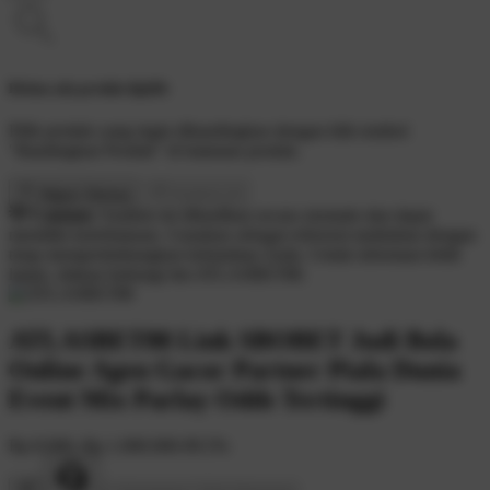
Belum ada produk dipilih
Pilih produk yang ingin dibandingkan dengan klik tombol
"Bandingkan Produk" di halaman produk.
Hapus Semua
Analisis AI
💡 Catatan:
Analisis ini dihasilkan secara otomatis dan dapat
memiliki keterbatasan. Gunakan sebagai referensi tambahan dengan
tetap mempertimbangkan kebutuhan Anda. Untuk informasi lebih
lanjut, silakan hubungi tim ATLASBET88.
ATLASBET88 Link SBOBET Judi Bola
Online Agen Gacor Partner Piala Dunia
Event Mix Parlay Odds Tertinggi
Rp 8.000,-
Rp 1.000.000
-99.5%