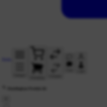
Home
Chat
Login
Kategori
Compare
Keranjang
Bandingkan Produk
(0)