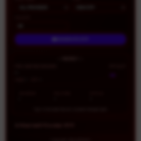
MIN RTP
🎰
GENERATE RTP
— READY —
PROVIDER REKOMENDASI
RTP SLOT
-
-
-
-
Mode:
RTP:
JAM RAMAI
POLA MAIN
STATUS
-
-
-
Tips: Ini simulasi hiburan. Gunakan dengan bijak.
3 Alternatif Provider RTP
Copyright- BALEGAMING