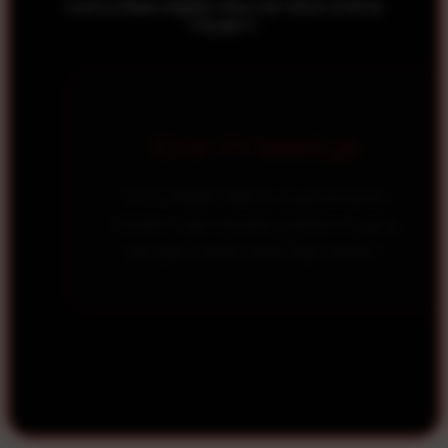
Komunitas Digital Hiburan Slot Online
Modern
Reza Gunawan
“Komunitas digital di ATLASBET88
terasa aktif dan pengalaman gaming
online-nya cukup nyaman.”