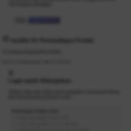
chat bantuan pelanggan.
Batal
Login Sekarang
Analisis AI: Perbandingan Produk
AI sedang menganalisis produk...
Proses ini membutuhkan waktu 10-30 detik
Login untuk Melanjutkan
Silakan login atau daftar untuk mengakses keranjang belanja
dan menyelesaikan pesanan Anda.
Keuntungan dengan akun:
✓ Simpan keranjang belanja Anda
✓ Lacak status pesanan secara real-time
✓ Checkout lebih cepat dengan data tersimpan