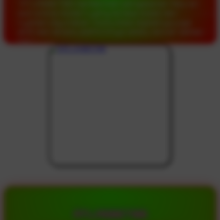
"ATLASBET88 memberikan pengalaman hiburan
slot online modern yang terasa stabil dan
nyaman digunakan. Komunitas digitalnya juga
aktif dan akses platformnya selalu lancar setiap
hari."
ATLASBET88