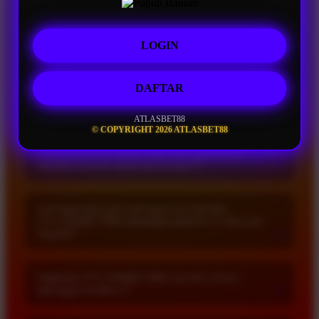
Apa itu ATLASBET88 sebagai komunitas
LOGIN
digital hiburan online modern?
ATLASBET88 merupakan platform
DAFTAR
komunitas digital dan hiburan slot online
Apa keunggulan ATLASBET88 dibanding
modern yang menghadirkan pengalaman
platform hiburan online lainnya?
ATLASBET88
gaming interaktif, akses cepat, serta berbagai
© COPYRIGHT 2026 ATLASBET88
ATLASBET88 memiliki tampilan modern,
permainan populer melalui layanan online
sistem responsif, komunitas digital aktif,
yang stabil dan mudah digunakan.
Apakah ATLASBET88 menyediakan
serta akses platform yang dapat
akses online selama 24 jam?
digunakan dengan nyaman melalui
Ya, ATLASBET88 dapat diakses selama 24
perangkat mobile maupun desktop.
jam penuh sehingga pengguna bisa
Kenapa banyak pengguna memilih
menikmati hiburan online dan permainan
ATLASBET88 sebagai platform hiburan
digital kapan saja tanpa batasan waktu.
digital?
Karena ATLASBET88 menghadirkan
pengalaman online yang stabil, sistem
Apakah ATLASBET88 cocok untuk
cepat, pilihan permainan populer, serta
pengguna baru?
komunitas digital modern yang terus aktif
Platform ini cukup ramah untuk pengguna
setiap hari.