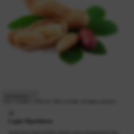
Selengkapnya
TISU-AJAIB ©
2026
PT TISU-AJAIB. All rights reserved.
Login Diperlukan
Anda harus login terlebih dahulu untuk menggunakan fitur