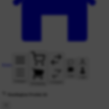
Home
Chat
Login
Kategori
Compare
Keranjang
Bandingkan Produk
(0)