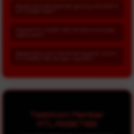
baru karena memiliki navigasi sederhana,
Bagaimana pengalaman gaming interaktif di
proses akses yang mudah, serta tampilan
ATLASBET88?
modern yang nyaman digunakan di
ATLASBET88 menghadirkan pengalaman
berbagai perangkat.
gaming interaktif dengan performa ringan,
Apakah ATLASBET88 memiliki komunitas
sistem responsif, dan akses cepat sehingga
digital aktif?
pengguna dapat menikmati hiburan online
Ya, ATLASBET88 dikenal memiliki komunitas
dengan lebih nyaman.
digital aktif yang terus berkembang dengan
Bagaimana cara menikmati layanan online
berbagai informasi terbaru seputar hiburan
ATLASBET88 dengan nyaman?
online dan permainan digital modern.
Pengguna cukup menggunakan perangkat
yang stabil, memahami fitur platform, serta
mengakses layanan resmi ATLASBET88
agar pengalaman hiburan online menjadi
lebih optimal.
Testimoni Member
ATLASBET88