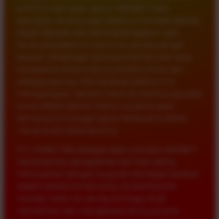
premium dari agen gacor SBOBET bisa
dijangkau dimana saja, diseluruh tempat bahkan
dapat diakses dari perangkat apapun, gak
heran jika platform resmi mix parlay sangat
populer dikalangan para pecinta taruhan bola.
Kerjasama antara situs judi bola online dan
sebagai partner fifa membuat platform ini
menayangkan secara resmi streaming liga piala
dunia 2026, bahkan didukung penerapan
teknologi tercanggih yang membuat kualitas
visual audio tiada banding.
ATLASBET88 sebagai agen judi bola SBOBET
menawarkan pengalaman bermain paling
memuaskan dengan suguhan berbagai fasilitas
seperti akses terkencang, streaming anti
nawala, odds mix parlay tertinggi. Buat
memainkan dan mengakses situs judi bola