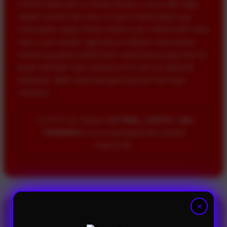
online tidak perlu modal besar, cukup 10k saja
dapat menikmati seluruh jenis bettingannya.
Uda pada regis? Siap rasai cuan maksimal? kalo
mau cuan besar tapi belum daftar mana bisa,
makanya gass daftarkan sekarang juga, karna
buat member baru ada promo bonus deposit
sebesar 50%, ada banyak kejutan lainnya
menanti.
⚡ STATUS: Sistem
STABIL, CEPAT, dan
TERBARU
untuk pengalaman akses
maksimal.
FAQ ATLASBET88