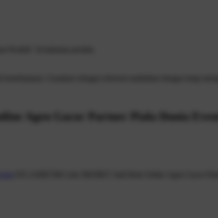
an Produk" di halaman produk.
iki keterbatasan. Gunakan sebagai referensi tambahan dengan tetap me
e Agen Gacor Partner Piala Dunia Event
bola
/
ATLASBET88 Link SBOBET Judi Bola Online Agen Gacor Partner