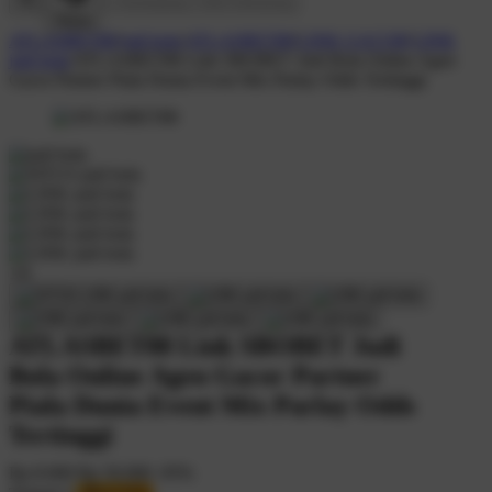
+ Keranjang
Beli Sekarang
Tanya
ATLASBET88
/
judi bola
/
ATLASBET88
/
LINK GACOR
/
LINK
judi bola
/
ATLASBET88 Link SBOBET Judi Bola Online Agen
Gacor Partner Piala Dunia Event Mix Parlay Odds Tertinggi
1/6
ATLASBET88 Link SBOBET Judi
Bola Online Agen Gacor Partner
Piala Dunia Event Mix Parlay Odds
Tertinggi
Rp 8.000
Rp 50.000
-95%