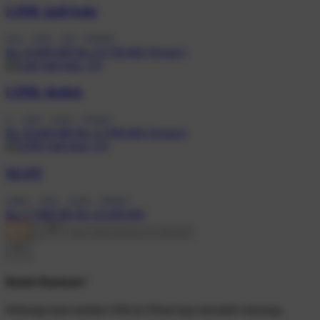
LINK judi bola
R5AI
|
16GB
|
1TB
|
RTX5060
Rp 18.800.000
Rp 19.799.000
Terjual 5
-1%
LINK sbobet
I7
|
16GB
|
512GB
|
RTX5050
Rp 28.600.080
Rp 27.999.000
Terjual 6
-1%
SLOT
CORE5
|
16GB
|
512GB
|
RTX4050
Rp 17.888.000
Rp 18.499.000
Beli Sekarang
Rp 20.789.000
Butuh Bantuan?
Hubungi kami melalui Official WhatsApp interaktif sekarang.