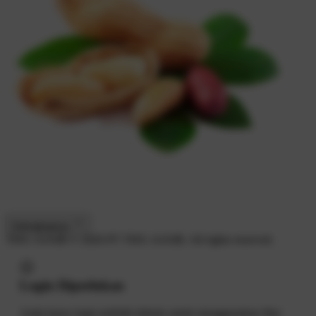
Selengkapnya
TISU-AJAIB ©
2026
PT TISU-AJAIB. All rights reserved.
Login Diperlukan
Anda harus login terlebih dahulu untuk menggunakan fitur