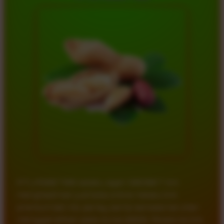
ATLASBET88 selaku agen SBOBET kini
menghadirkan judi bola online melalui link
premium bet mix parlay serta sensasi taruhan
menggairahkan piala dunia 2026. Akses ke link