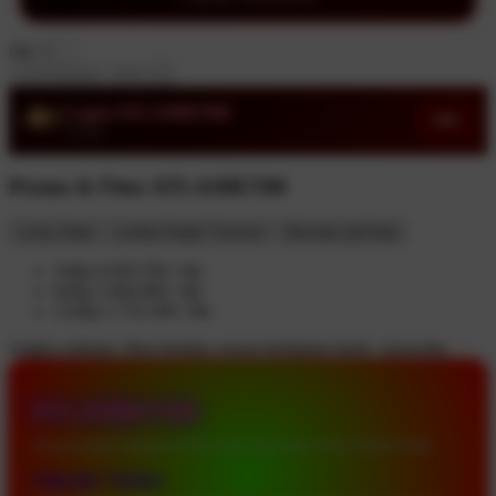
Qty
+ Keranjang
Beli
Login ATLASBET88
Info
Verified
Promo & Fitur ATLASBET88
Lucky Draw
Lomba Panjat Turnover
Bocoran judi bola
3x
Rp 6.929.700 / bln
6x
Rp 3.464.900 / bln
12x
Rp 1.732.500 / bln
Angka estimasi. Bisa berlaku sesuai kebijakan bank / penyedia.
ATLASBET88
Komunitas Digital & Review Member ATLASBET88
Claudie Tiofani