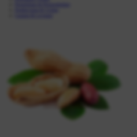
Pengiriman & Pengembalian
Pembayaran & Cicilan
Garansi & Layanan