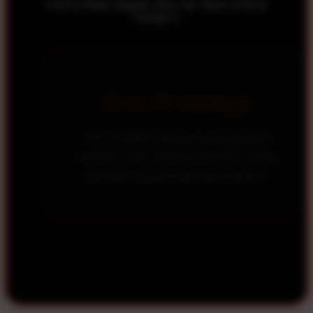
Komunitas Digital Hiburan Slot Online
Modern
Reza Gunawan
“Komunitas digital di ATLASBET88
terasa aktif dan pengalaman gaming
online-nya cukup nyaman.”