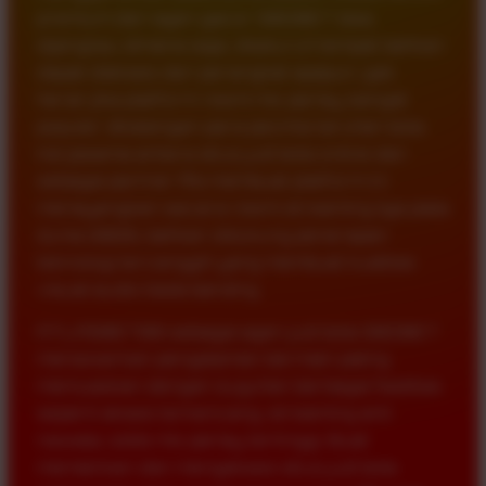
premium dari agen gacor SBOBET bisa
dijangkau dimana saja, diseluruh tempat bahkan
dapat diakses dari perangkat apapun, gak
heran jika platform resmi mix parlay sangat
populer dikalangan para pecinta taruhan bola.
Kerjasama antara situs judi bola online dan
sebagai partner fifa membuat platform ini
menayangkan secara resmi streaming liga piala
dunia 2026, bahkan didukung penerapan
teknologi tercanggih yang membuat kualitas
visual audio tiada banding.
ATLASBET88 sebagai agen judi bola SBOBET
menawarkan pengalaman bermain paling
memuaskan dengan suguhan berbagai fasilitas
seperti akses terkencang, streaming anti
nawala, odds mix parlay tertinggi. Buat
memainkan dan mengakses situs judi bola