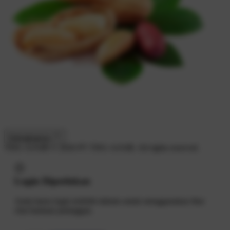
Selengkapnya
TISU-AJAIB ©
2026
PT TISU-AJAIB. All rights reserved.
Login Diperlukan
Anda harus login terlebih dahulu untuk menggunakan fitur
chat bantuan pelanggan.