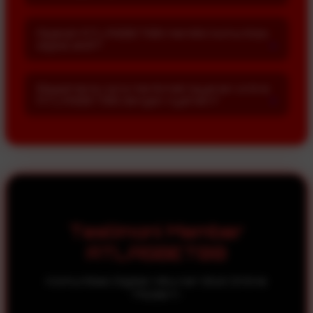
ATLASBET88 menghadirkan pengalaman
berbagai perangkat.
gaming interaktif dengan performa ringan,
Apakah ATLASBET88 memiliki komunitas
sistem responsif, dan akses cepat sehingga
digital aktif?
pengguna dapat menikmati hiburan online
Ya, ATLASBET88 dikenal memiliki komunitas
dengan lebih nyaman.
digital aktif yang terus berkembang dengan
Bagaimana cara menikmati layanan online
berbagai informasi terbaru seputar hiburan
ATLASBET88 dengan nyaman?
online dan permainan digital modern.
Pengguna cukup menggunakan perangkat
yang stabil, memahami fitur platform, serta
mengakses layanan resmi ATLASBET88
agar pengalaman hiburan online menjadi
lebih optimal.
Testimoni Member
ATLASBET88
Komunitas Digital Hiburan Slot Online
Modern