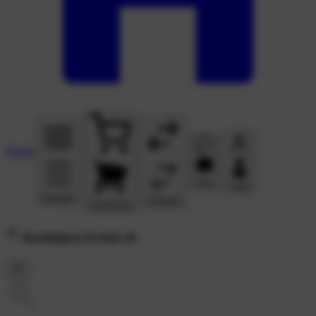
Home
Chat
Login
Kategori
Compare
Keranjang
Bandingkan Produk
(0)