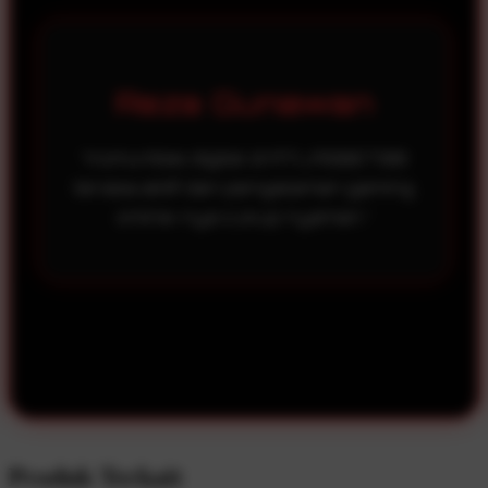
Cheng Beng
“Saya suka sistem ATLASBET88
karena ringan digunakan di perangkat
mobile maupun desktop.”
Produk Terkait