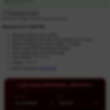
Autorized judi bola
💳
Link judi bola
Bandingkan Produk
Bandingkan hingga 5 produk dengan bantuan AI
Informasi ATLASBET88:
Minimal Deposit: Rp.10.000,-
Jenis Permainan: judi bola, Slot Online, Live Casino
Metode Pembayaran: Bank, QRIS, E-Wallet
Mata Uang: IDR (Indonesian Rupiah)
Jam Operasional: 24 Jam Nonstop
Total Rating: 7.777.123
Rating: ⭐⭐⭐⭐⭐
Daftar Sekarang:
Klik Disini
⚡ judi bola GAMPANG JACKPOT⚡
PROVIDER
TIPE