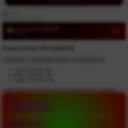
Qty
+ Keranjang
Beli
Login ATLASBET88
Info
Verified
Promo & Fitur ATLASBET88
Lucky Draw
Lomba Panjat Turnover
Bocoran judi bola
3x
Rp 6.929.700 / bln
6x
Rp 3.464.900 / bln
12x
Rp 1.732.500 / bln
Angka estimasi. Bisa berlaku sesuai kebijakan bank / penyedia.
ATLASBET88
Komunitas Digital & Review Member ATLASBET88
Claudie Tiofani