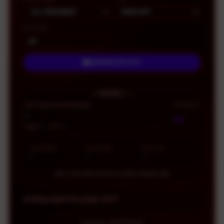
MIN RTP
🎰
GENERATE RTP
— READY —
PROVIDER REKOMENDASI
RTP SLOT
-
-
-
-
Mode:
RTP:
JAM RAMAI
POLA MAIN
STATUS
-
-
-
Tips: Ini simulasi hiburan. Gunakan dengan bijak.
3 Alternatif Provider RTP
Copyright- BALEGAMING