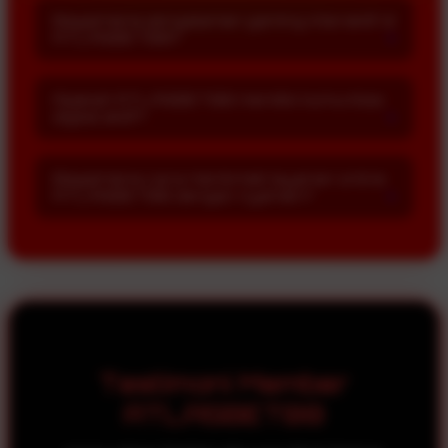
baru karena memiliki navigasi sederhana,
Bagaimana pengalaman gaming interaktif di
proses akses yang mudah, serta tampilan
ATLASBET88?
modern yang nyaman digunakan di
ATLASBET88 menghadirkan pengalaman
berbagai perangkat.
gaming interaktif dengan performa ringan,
Apakah ATLASBET88 memiliki komunitas
sistem responsif, dan akses cepat sehingga
digital aktif?
pengguna dapat menikmati hiburan online
Ya, ATLASBET88 dikenal memiliki komunitas
dengan lebih nyaman.
digital aktif yang terus berkembang dengan
Bagaimana cara menikmati layanan online
berbagai informasi terbaru seputar hiburan
ATLASBET88 dengan nyaman?
online dan permainan digital modern.
Pengguna cukup menggunakan perangkat
yang stabil, memahami fitur platform, serta
mengakses layanan resmi ATLASBET88
agar pengalaman hiburan online menjadi
lebih optimal.
Testimoni Member
ATLASBET88