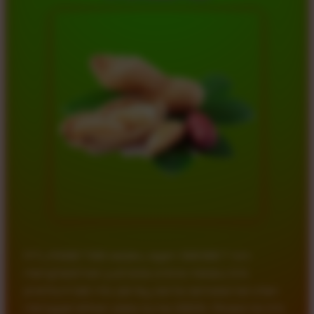
ATLASBET88 selaku agen SBOBET kini
menghadirkan judi bola online melalui link
premium bet mix parlay serta sensasi taruhan
menggairahkan piala dunia 2026. Akses ke link