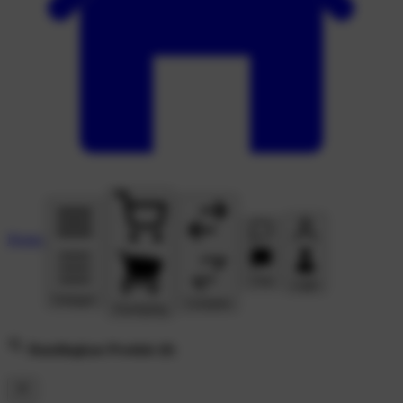
Home
Chat
Login
Kategori
Compare
Keranjang
Bandingkan Produk
(0)