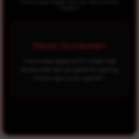
Komunitas Digital Hiburan Slot Online
Modern
Reza Gunawan
“Komunitas digital di ATLASBET88
terasa aktif dan pengalaman gaming
online-nya cukup nyaman.”