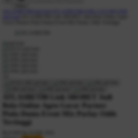
+ Keranjang
Beli Sekarang
Tanya
ATLASBET88
/
judi bola
/
ATLASBET88
/
LINK GACOR
/
LINK
judi bola
/
ATLASBET88 Link SBOBET Judi Bola Online Agen
Gacor Partner Piala Dunia Event Mix Parlay Odds Tertinggi
1/6
ATLASBET88 Link SBOBET Judi
Bola Online Agen Gacor Partner
Piala Dunia Event Mix Parlay Odds
Tertinggi
Rp 8.000
Rp 50.000
-95%