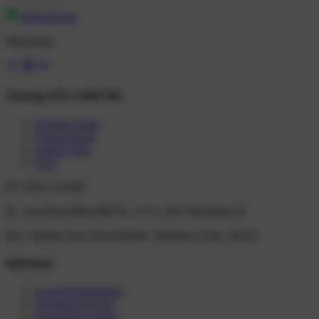
Kirim Pesan
Ikuti kami:
Tentang ATLASBET88
Tentang Kami
Kontak Kami
Lokasi Toko
FAQ
PT TISU-AJAIB
JL. Asia Raya Blok BB No. 12-A, Kel. Sukaramai II,
Kec. Medan Area, Kota Medan, Sumatera Utara, 20216
Informasi
Syarat & Ketentuan
Kebijakan Privasi
Kebijakan Cookie