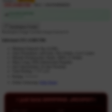
Terjual 2
Bisa PWP
ATLASBET88
SKU:
1S83N0880RID
Autorized judi bola
💳
Link judi bola
Bandingkan Produk
Bandingkan hingga 5 produk dengan bantuan AI
Informasi ATLASBET88:
Minimal Deposit: Rp.10.000,-
Jenis Permainan: judi bola, Slot Online, Live Casino
Metode Pembayaran: Bank, QRIS, E-Wallet
Mata Uang: IDR (Indonesian Rupiah)
Jam Operasional: 24 Jam Nonstop
Total Rating: 7.777.123
Rating: ⭐⭐⭐⭐⭐
Daftar Sekarang:
Klik Disini
⚡ judi bola GAMPANG JACKPOT⚡
PROVIDER
TIPE