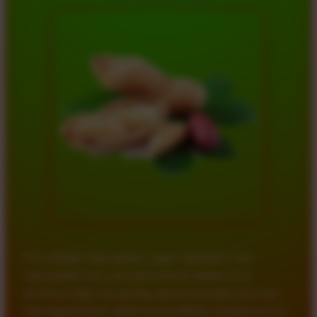
ATLASBET88 selaku agen SBOBET kini
menghadirkan judi bola online melalui link
premium bet mix parlay serta sensasi taruhan
menggairahkan piala dunia 2026. Akses ke link