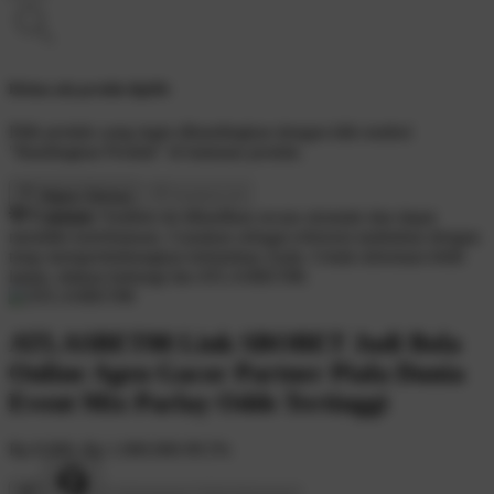
Belum ada produk dipilih
Pilih produk yang ingin dibandingkan dengan klik tombol
"Bandingkan Produk" di halaman produk.
Hapus Semua
Analisis AI
💡 Catatan:
Analisis ini dihasilkan secara otomatis dan dapat
memiliki keterbatasan. Gunakan sebagai referensi tambahan dengan
tetap mempertimbangkan kebutuhan Anda. Untuk informasi lebih
lanjut, silakan hubungi tim ATLASBET88.
ATLASBET88 Link SBOBET Judi Bola
Online Agen Gacor Partner Piala Dunia
Event Mix Parlay Odds Tertinggi
Rp 8.000,-
Rp 1.000.000
-99.5%