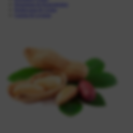
Pengiriman & Pengembalian
Pembayaran & Cicilan
Garansi & Layanan