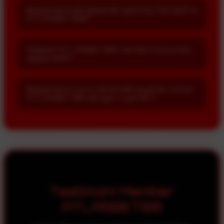
baru karena memiliki navigasi sederhana,
Bagaimana pengalaman gaming interaktif di
proses akses yang mudah, serta tampilan
ATLASBET88?
modern yang nyaman digunakan di
ATLASBET88 menghadirkan pengalaman
berbagai perangkat.
gaming interaktif dengan performa ringan,
Apakah ATLASBET88 memiliki komunitas
sistem responsif, dan akses cepat sehingga
digital aktif?
pengguna dapat menikmati hiburan online
Ya, ATLASBET88 dikenal memiliki komunitas
dengan lebih nyaman.
digital aktif yang terus berkembang dengan
Bagaimana cara menikmati layanan online
berbagai informasi terbaru seputar hiburan
ATLASBET88 dengan nyaman?
online dan permainan digital modern.
Pengguna cukup menggunakan perangkat
yang stabil, memahami fitur platform, serta
mengakses layanan resmi ATLASBET88
agar pengalaman hiburan online menjadi
lebih optimal.
Testimoni Member
ATLASBET88