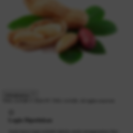
Selengkapnya
TISU-AJAIB ©
2026
PT TISU-AJAIB. All rights reserved.
Login Diperlukan
Anda harus login terlebih dahulu untuk menggunakan fitur