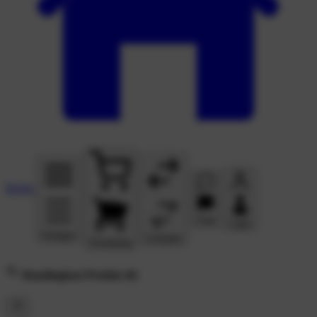
Home
Chat
Login
Kategori
Compare
Keranjang
Bandingkan Produk
(0)