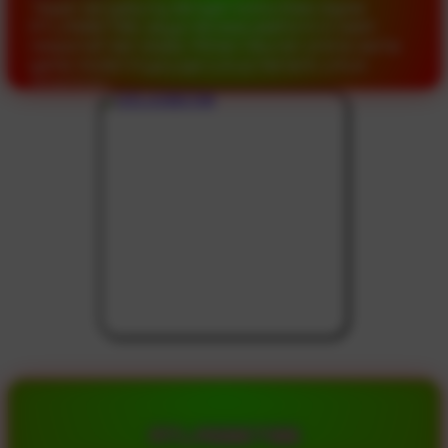
"Menurut saya ATLASBET88 konsisten
menghadirkan platform hiburan slot online modern
dengan akses cepat, update terbaru, dan
pengalaman gaming interaktif yang berjalan stabil
tanpa kendala."
ATLASBET88