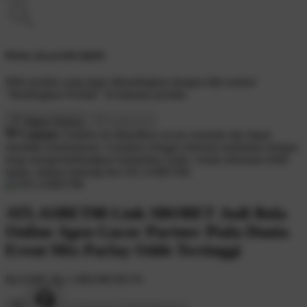
Belum ada produk dipilih
Pilih produk yang ingin dibandingkan dengan klik tombol
"Bandingkan Produk" di halaman produk.
Hapus Semua
Analisis AI
💡 Catatan:
Analisis ini dihasilkan secara otomatis dan dapat
memiliki keterbatasan. Gunakan sebagai referensi tambahan dengan
tetap mempertimbangkan kebutuhan Anda. Untuk informasi lebih
lanjut, silakan hubungi tim ATLASBET88.
ATLASBET88 Link SBOBET Judi Bola
Online Agen Gacor Partner Piala Dunia
Event Mix Parlay Odds Tertinggi
Rp 8.000,-
Rp 1.000.000
-99.5%