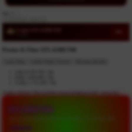
Qty
+ Keranjang
Beli
Login ATLASBET88
Info
Verified
Promo & Fitur ATLASBET88
Lucky Draw
Lomba Panjat Turnover
Bocoran judi bola
3x
Rp 6.929.700 / bln
6x
Rp 3.464.900 / bln
12x
Rp 1.732.500 / bln
Angka estimasi. Bisa berlaku sesuai kebijakan bank / penyedia.
ATLASBET88
Komunitas Digital & Review Member ATLASBET88
Irvan Rolyesh Situmorang