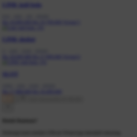
LINK judi bola
R5AI
|
16GB
|
1TB
|
RTX5060
Rp 18.800.000
Rp 19.799.000
Terjual 5
-1%
LINK sbobet
I7
|
16GB
|
512GB
|
RTX5050
Rp 28.600.080
Rp 27.999.000
Terjual 6
-1%
SLOT
CORE5
|
16GB
|
512GB
|
RTX4050
Rp 17.888.000
Rp 18.499.000
Beli Sekarang
Rp 20.789.000
Butuh Bantuan?
Hubungi kami melalui Official WhatsApp interaktif sekarang.