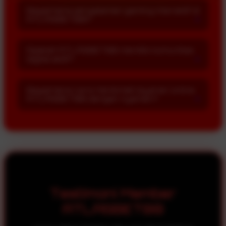
baru karena memiliki navigasi sederhana,
Bagaimana pengalaman gaming interaktif di
proses akses yang mudah, serta tampilan
ATLASBET88?
modern yang nyaman digunakan di
ATLASBET88 menghadirkan pengalaman
berbagai perangkat.
gaming interaktif dengan performa ringan,
Apakah ATLASBET88 memiliki komunitas
sistem responsif, dan akses cepat sehingga
digital aktif?
pengguna dapat menikmati hiburan online
Ya, ATLASBET88 dikenal memiliki komunitas
dengan lebih nyaman.
digital aktif yang terus berkembang dengan
Bagaimana cara menikmati layanan online
berbagai informasi terbaru seputar hiburan
ATLASBET88 dengan nyaman?
online dan permainan digital modern.
Pengguna cukup menggunakan perangkat
yang stabil, memahami fitur platform, serta
mengakses layanan resmi ATLASBET88
agar pengalaman hiburan online menjadi
lebih optimal.
Testimoni Member
ATLASBET88