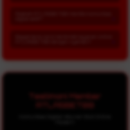
ATLASBET88 menghadirkan pengalaman
berbagai perangkat.
gaming interaktif dengan performa ringan,
Apakah ATLASBET88 memiliki komunitas
sistem responsif, dan akses cepat sehingga
digital aktif?
pengguna dapat menikmati hiburan online
Ya, ATLASBET88 dikenal memiliki komunitas
dengan lebih nyaman.
digital aktif yang terus berkembang dengan
Bagaimana cara menikmati layanan online
berbagai informasi terbaru seputar hiburan
ATLASBET88 dengan nyaman?
online dan permainan digital modern.
Pengguna cukup menggunakan perangkat
yang stabil, memahami fitur platform, serta
mengakses layanan resmi ATLASBET88
agar pengalaman hiburan online menjadi
lebih optimal.
Testimoni Member
ATLASBET88
Komunitas Digital Hiburan Slot Online
Modern