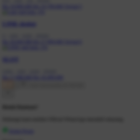
R5AI
|
16GB
|
1TB
|
RTX5060
Rp 18.800.000
Rp 19.799.000
Terjual 5
-1%
LINK sbobet
I7
|
16GB
|
512GB
|
RTX5050
Rp 28.600.080
Rp 27.999.000
Terjual 6
-1%
SLOT
CORE5
|
16GB
|
512GB
|
RTX4050
Rp 17.888.000
Rp 18.499.000
Beli Sekarang
Rp 20.789.000
Butuh Bantuan?
Hubungi kami melalui Official WhatsApp interaktif sekarang.
Kirim Pesan