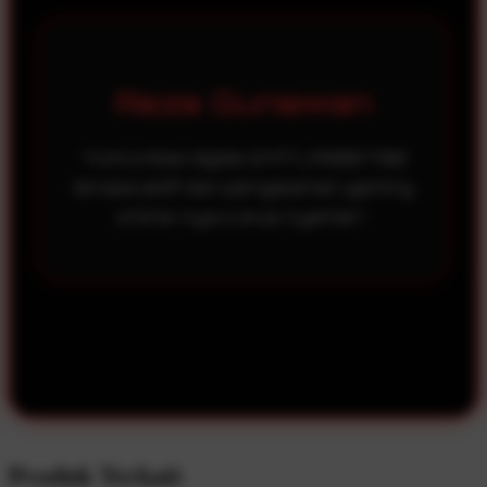
Reza Gunawan
“Komunitas digital di ATLASBET88
terasa aktif dan pengalaman gaming
online-nya cukup nyaman.”
Produk Terkait