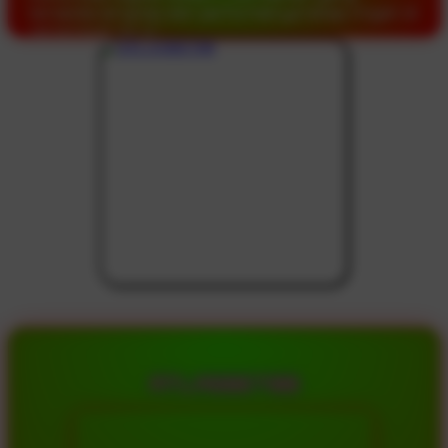
tersedia lengkap dan performanya tetap ringan di
perangkat saya."
ATLASBET88