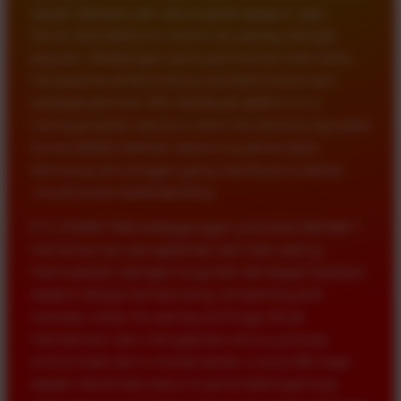
dapat diakses dari perangkat apapun, gak
heran jika platform resmi mix parlay sangat
populer dikalangan para pecinta taruhan bola.
Kerjasama antara situs judi bola online dan
sebagai partner fifa membuat platform ini
menayangkan secara resmi streaming liga piala
dunia 2026, bahkan didukung penerapan
teknologi tercanggih yang membuat kualitas
visual audio tiada banding.
ATLASBET88 sebagai agen judi bola SBOBET
menawarkan pengalaman bermain paling
memuaskan dengan suguhan berbagai fasilitas
seperti akses terkencang, streaming anti
nawala, odds mix parlay tertinggi. Buat
memainkan dan mengakses situs judi bola
online tidak perlu modal besar, cukup 10k saja
dapat menikmati seluruh jenis bettingannya.