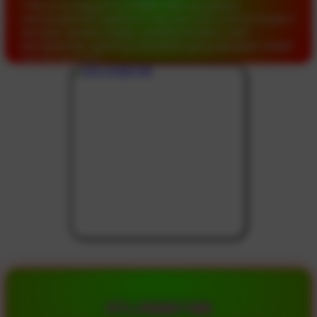
"ATLASBET88 memberikan pengalaman hiburan
slot online modern yang terasa stabil dan
nyaman digunakan. Komunitas digitalnya juga
aktif dan akses platformnya selalu lancar setiap
hari."
ATLASBET88