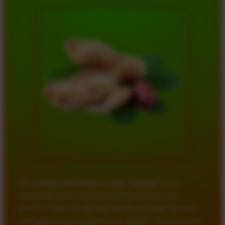
ATLASBET88 selaku agen SBOBET kini
menghadirkan judi bola online melalui link
premium bet mix parlay serta sensasi taruhan
menggairahkan piala dunia 2026. Akses ke link