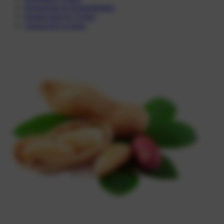
Pengiriman & Pengembalian
Pembayaran & Cicilan
Garansi & Layanan