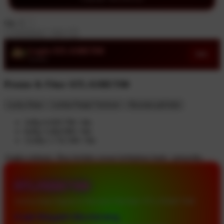
Qty
+ Keranjang
Beli
Login ATLASBET88
Info
Verified
Promo & Fitur ATLASBET88
Lucky Draw
Lomba Panjat Turnover
Bocoran judi bola
3x
Rp 6.929.700 / bln
6x
Rp 3.464.900 / bln
12x
Rp 1.732.500 / bln
Angka estimasi. Bisa berlaku sesuai kebijakan bank / penyedia.
ATLASBET88
Komunitas Digital & Review Member ATLASBET88
Claudie Tiofani