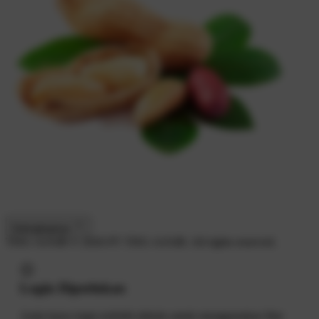
Selengkapnya
TISU-AJAIB ©
2026
PT TISU-AJAIB. All rights reserved.
Login Diperlukan
Anda harus login terlebih dahulu untuk menggunakan fitur