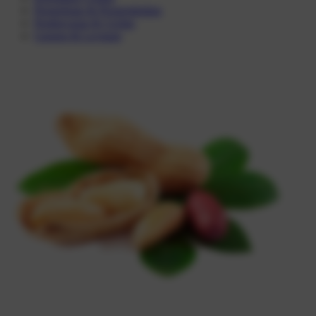
Pengiriman & Pengembalian
Pembayaran & Cicilan
Garansi & Layanan