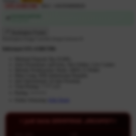
Terjual 2
Bisa PWP
ATLASBET88
SKU:
1S83N0880RID
Autorized judi bola
💳
Link judi bola
Bandingkan Produk
Bandingkan hingga 5 produk dengan bantuan AI
Informasi ATLASBET88:
Minimal Deposit: Rp.10.000,-
Jenis Permainan: judi bola, Slot Online, Live Casino
Metode Pembayaran: Bank, QRIS, E-Wallet
Mata Uang: IDR (Indonesian Rupiah)
Jam Operasional: 24 Jam Nonstop
Total Rating: 7.777.123
Rating: ⭐⭐⭐⭐⭐
Daftar Sekarang:
Klik Disini
⚡ judi bola GAMPANG JACKPOT⚡
PROVIDER
TIPE