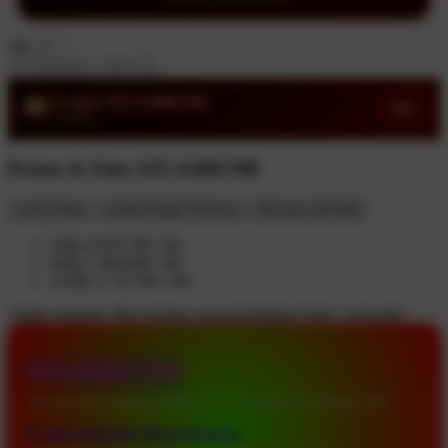
Qty
+ Keranjang
Beli
Login ATLASBET88
Info
Verified
Promo & Fitur ATLASBET88
Lucky Draw
Lomba Panjat Turnover
Bocoran judi bola
3x
Rp 6.929.700 / bln
6x
Rp 3.464.900 / bln
12x
Rp 1.732.500 / bln
Angka estimasi. Bisa berlaku sesuai kebijakan bank / penyedia.
ATLASBET88
Komunitas Digital & Review Member ATLASBET88
Claudie Tiofani