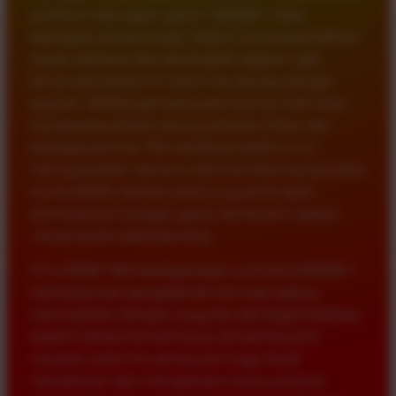
premium dari agen gacor SBOBET bisa
dijangkau dimana saja, diseluruh tempat bahkan
dapat diakses dari perangkat apapun, gak
heran jika platform resmi mix parlay sangat
populer dikalangan para pecinta taruhan bola.
Kerjasama antara situs judi bola online dan
sebagai partner fifa membuat platform ini
menayangkan secara resmi streaming liga piala
dunia 2026, bahkan didukung penerapan
teknologi tercanggih yang membuat kualitas
visual audio tiada banding.
ATLASBET88 sebagai agen judi bola SBOBET
menawarkan pengalaman bermain paling
memuaskan dengan suguhan berbagai fasilitas
seperti akses terkencang, streaming anti
nawala, odds mix parlay tertinggi. Buat
memainkan dan mengakses situs judi bola