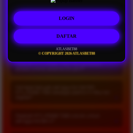
Apa itu ATLASBET88 sebagai komunitas
LOGIN
digital hiburan online modern?
ATLASBET88 merupakan platform
DAFTAR
komunitas digital dan hiburan slot online
Apa keunggulan ATLASBET88 dibanding
modern yang menghadirkan pengalaman
platform hiburan online lainnya?
gaming interaktif, akses cepat, serta berbagai
ATLASBET88
© COPYRIGHT 2026 ATLASBET88
ATLASBET88 memiliki tampilan modern,
permainan populer melalui layanan online
sistem responsif, komunitas digital aktif,
yang stabil dan mudah digunakan.
Apakah ATLASBET88 menyediakan
serta akses platform yang dapat
akses online selama 24 jam?
digunakan dengan nyaman melalui
Ya, ATLASBET88 dapat diakses selama 24
perangkat mobile maupun desktop.
jam penuh sehingga pengguna bisa
Kenapa banyak pengguna memilih
menikmati hiburan online dan permainan
ATLASBET88 sebagai platform hiburan
digital kapan saja tanpa batasan waktu.
digital?
Karena ATLASBET88 menghadirkan
pengalaman online yang stabil, sistem
Apakah ATLASBET88 cocok untuk
cepat, pilihan permainan populer, serta
pengguna baru?
komunitas digital modern yang terus aktif
Platform ini cukup ramah untuk pengguna
setiap hari.