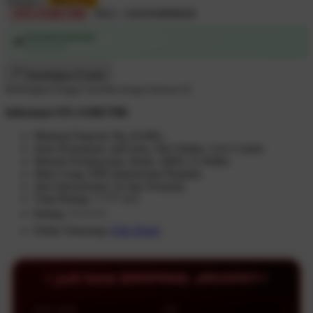
Terjual 2
Bisa PWP
ATLASBET88
SKU:
1S83N0880RID
Autorized judi bola
💳
Link judi bola
Bandingkan Produk
Bandingkan hingga 5 produk dengan bantuan AI
Informasi ATLASBET88:
Minimal Deposit: Rp.10.000,-
Jenis Permainan: judi bola, Slot Online, Live Casino
Metode Pembayaran: Bank, QRIS, E-Wallet
Mata Uang: IDR (Indonesian Rupiah)
Jam Operasional: 24 Jam Nonstop
Total Rating: 7.777.123
Rating: ⭐⭐⭐⭐⭐
Daftar Sekarang:
Klik Disini
⚡ judi bola GAMPANG JACKPOT⚡
PROVIDER
TIPE