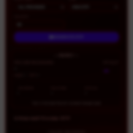
MIN RTP
🎰
GENERATE RTP
— READY —
PROVIDER REKOMENDASI
RTP SLOT
-
-
-
-
Mode:
RTP:
JAM RAMAI
POLA MAIN
STATUS
-
-
-
Tips: Ini simulasi hiburan. Gunakan dengan bijak.
3 Alternatif Provider RTP
Copyright- BALEGAMING