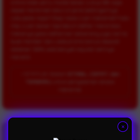
online tidak perlu modal besar, cukup 10k saja
dapat menikmati seluruh jenis bettingannya.
Uda pada regis? Siap rasai cuan maksimal? kalo
mau cuan besar tapi belum daftar mana bisa,
makanya gass daftarkan sekarang juga, karna
buat member baru ada promo bonus deposit
sebesar 50%, ada banyak kejutan lainnya
menanti.
⚡ STATUS: Sistem
STABIL, CEPAT, dan
TERBARU
untuk pengalaman akses
maksimal.
FAQ ATLASBET88