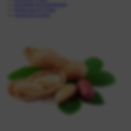
Pengiriman & Pengembalian
Pembayaran & Cicilan
Garansi & Layanan