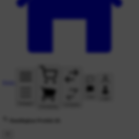
Home
Chat
Login
Kategori
Compare
Keranjang
Bandingkan Produk
(0)