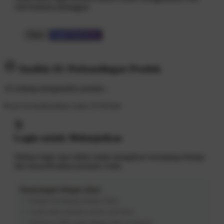
chat bantuan pelanggan.
Batal
Login Sekarang
Analisis AI: Perbandingan Produk
AI sedang menganalisis produk...
Proses ini membutuhkan waktu 10-30 detik
Login untuk Melanjutkan
Silakan login atau daftar untuk mengakses keranjang belanja
dan menyelesaikan pesanan Anda.
Keuntungan dengan akun:
✓ Simpan keranjang belanja Anda
✓ Lacak status pesanan secara real-time
✓ Checkout lebih cepat dengan data tersimpan