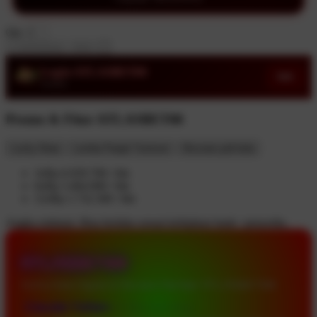
Qty
+ Keranjang
Beli
Login ATLASBET88
Info
Verified
Promo & Fitur ATLASBET88
Lucky Draw
Lomba Panjat Turnover
Bocoran judi bola
3x
Rp 6.929.700 / bln
6x
Rp 3.464.900 / bln
12x
Rp 1.732.500 / bln
Angka estimasi. Bisa berlaku sesuai kebijakan bank / penyedia.
ATLASBET88
Komunitas Digital & Review Member ATLASBET88
Claudie Tiofani