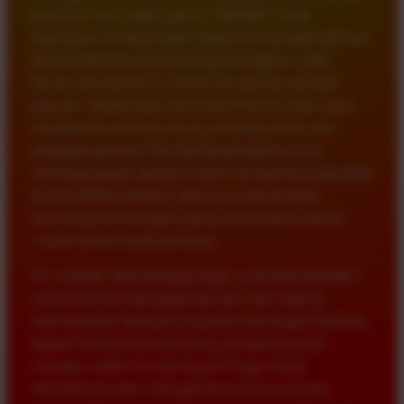
premium dari agen gacor SBOBET bisa
dijangkau dimana saja, diseluruh tempat bahkan
dapat diakses dari perangkat apapun, gak
heran jika platform resmi mix parlay sangat
populer dikalangan para pecinta taruhan bola.
Kerjasama antara situs judi bola online dan
sebagai partner fifa membuat platform ini
menayangkan secara resmi streaming liga piala
dunia 2026, bahkan didukung penerapan
teknologi tercanggih yang membuat kualitas
visual audio tiada banding.
ATLASBET88 sebagai agen judi bola SBOBET
menawarkan pengalaman bermain paling
memuaskan dengan suguhan berbagai fasilitas
seperti akses terkencang, streaming anti
nawala, odds mix parlay tertinggi. Buat
memainkan dan mengakses situs judi bola