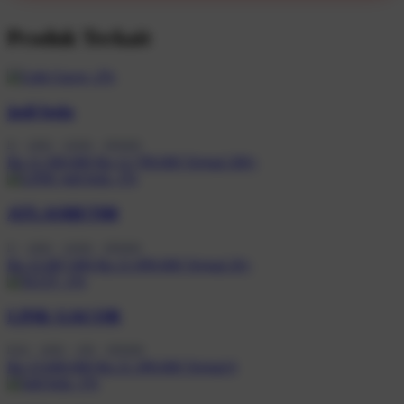
Produk Terkait
-2%
judi bola
I5
|
16GB
|
512GB
|
RTX3050
Rp 11.500.000
Rp 12.799.000
Terjual 200+
-1%
ATLASBET88
I7
|
16GB
|
512GB
|
RTX5050
Rp 22.887.000
Rp 21.999.000
Terjual 20+
-1%
LINK GACOR
R7AI
|
16GB
|
1TB
|
RTX5060
Rp 23.600.000
Rp 21.399.000
Terjual 6
-1%