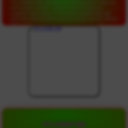
"ATLASBET88 memberikan pengalaman hiburan
slot online modern yang terasa stabil dan
nyaman digunakan. Komunitas digitalnya juga
aktif dan akses platformnya selalu lancar setiap
hari."
ATLASBET88