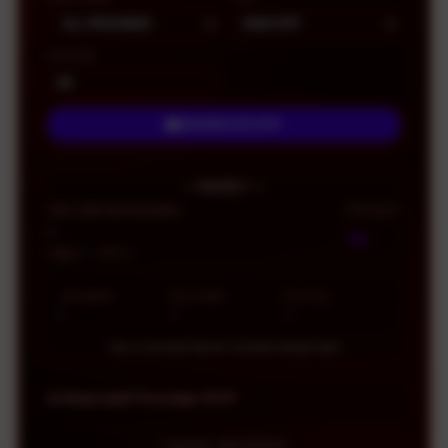
MIN RTP
🎰
GENERATE RTP
— READY —
PROVIDER REKOMENDASI
RTP SLOT
-
-
-
-
Mode:
RTP:
JAM RAMAI
POLA MAIN
STATUS
-
-
-
Tips: Ini simulasi hiburan. Gunakan dengan bijak.
3 Alternatif Provider RTP
Copyright- BALEGAMING