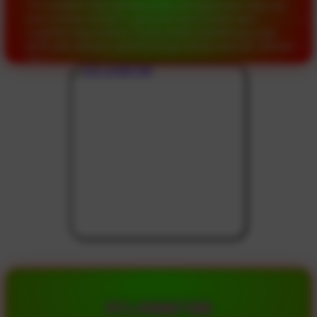
"ATLASBET88 memberikan pengalaman hiburan
slot online modern yang terasa stabil dan
nyaman digunakan. Komunitas digitalnya juga
aktif dan akses platformnya selalu lancar setiap
hari."
ATLASBET88