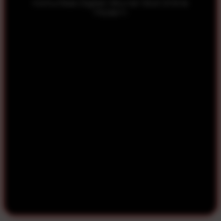
Komunitas Digital Hiburan Slot Online
Modern
Cheng Beng
“Saya suka sistem ATLASBET88
karena ringan digunakan di perangkat
mobile maupun desktop.”