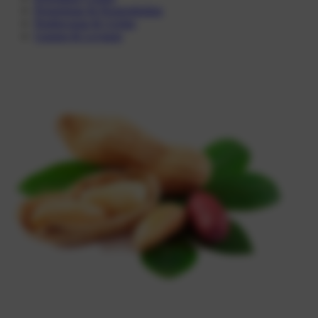
Pengiriman & Pengembalian
Pembayaran & Cicilan
Garansi & Layanan