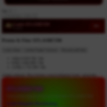
Qty
+ Keranjang
Beli
Login ATLASBET88
Info
Verified
Promo & Fitur ATLASBET88
Lucky Draw
Lomba Panjat Turnover
Bocoran judi bola
3x
Rp 6.929.700 / bln
6x
Rp 3.464.900 / bln
12x
Rp 1.732.500 / bln
Angka estimasi. Bisa berlaku sesuai kebijakan bank / penyedia.
ATLASBET88
Komunitas Digital & Review Member ATLASBET88
Claudie Tiofani