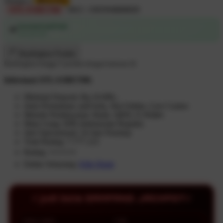
Terjual 2
Bisa PWP
ATLASBET88
SKU:
1S83N0880RID
Autorized judi bola
💳
Link judi bola
Bandingkan Produk
Bandingkan hingga 5 produk dengan bantuan AI
Informasi ATLASBET88:
Minimal Deposit: Rp.10.000,-
Jenis Permainan: judi bola, Slot Online, Live Casino
Metode Pembayaran: Bank, QRIS, E-Wallet
Mata Uang: IDR (Indonesian Rupiah)
Jam Operasional: 24 Jam Nonstop
Total Rating: 7.777.123
Rating: ⭐⭐⭐⭐⭐
Daftar Sekarang:
Klik Disini
⚡ judi bola GAMPANG JACKPOT⚡
PROVIDER
TIPE