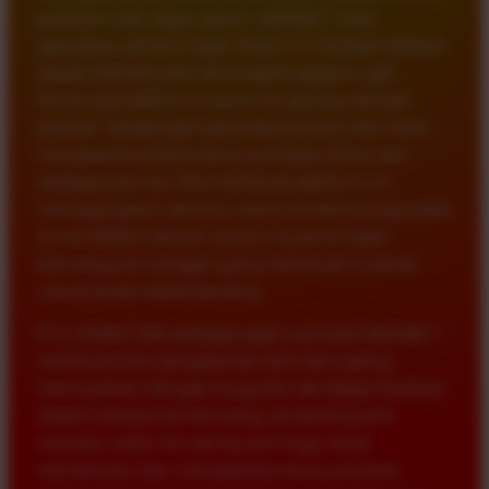
premium dari agen gacor SBOBET bisa
dijangkau dimana saja, diseluruh tempat bahkan
dapat diakses dari perangkat apapun, gak
heran jika platform resmi mix parlay sangat
populer dikalangan para pecinta taruhan bola.
Kerjasama antara situs judi bola online dan
sebagai partner fifa membuat platform ini
menayangkan secara resmi streaming liga piala
dunia 2026, bahkan didukung penerapan
teknologi tercanggih yang membuat kualitas
visual audio tiada banding.
ATLASBET88 sebagai agen judi bola SBOBET
menawarkan pengalaman bermain paling
memuaskan dengan suguhan berbagai fasilitas
seperti akses terkencang, streaming anti
nawala, odds mix parlay tertinggi. Buat
memainkan dan mengakses situs judi bola