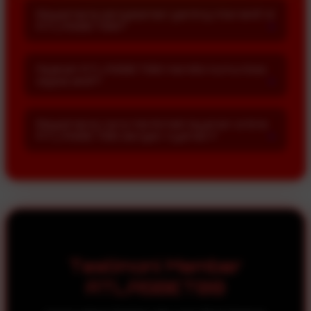
baru karena memiliki navigasi sederhana,
Bagaimana pengalaman gaming interaktif di
proses akses yang mudah, serta tampilan
ATLASBET88?
modern yang nyaman digunakan di
ATLASBET88 menghadirkan pengalaman
berbagai perangkat.
gaming interaktif dengan performa ringan,
Apakah ATLASBET88 memiliki komunitas
sistem responsif, dan akses cepat sehingga
digital aktif?
pengguna dapat menikmati hiburan online
Ya, ATLASBET88 dikenal memiliki komunitas
dengan lebih nyaman.
digital aktif yang terus berkembang dengan
Bagaimana cara menikmati layanan online
berbagai informasi terbaru seputar hiburan
ATLASBET88 dengan nyaman?
online dan permainan digital modern.
Pengguna cukup menggunakan perangkat
yang stabil, memahami fitur platform, serta
mengakses layanan resmi ATLASBET88
agar pengalaman hiburan online menjadi
lebih optimal.
Testimoni Member
ATLASBET88