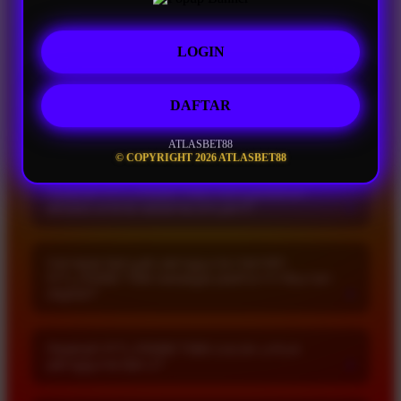
Apa itu ATLASBET88 sebagai komunitas
LOGIN
digital hiburan online modern?
ATLASBET88 merupakan platform
DAFTAR
komunitas digital dan hiburan slot online
Apa keunggulan ATLASBET88 dibanding
modern yang menghadirkan pengalaman
platform hiburan online lainnya?
gaming interaktif, akses cepat, serta berbagai
ATLASBET88
© COPYRIGHT 2026 ATLASBET88
ATLASBET88 memiliki tampilan modern,
permainan populer melalui layanan online
sistem responsif, komunitas digital aktif,
yang stabil dan mudah digunakan.
Apakah ATLASBET88 menyediakan
serta akses platform yang dapat
akses online selama 24 jam?
digunakan dengan nyaman melalui
Ya, ATLASBET88 dapat diakses selama 24
perangkat mobile maupun desktop.
jam penuh sehingga pengguna bisa
Kenapa banyak pengguna memilih
menikmati hiburan online dan permainan
ATLASBET88 sebagai platform hiburan
digital kapan saja tanpa batasan waktu.
digital?
Karena ATLASBET88 menghadirkan
pengalaman online yang stabil, sistem
Apakah ATLASBET88 cocok untuk
cepat, pilihan permainan populer, serta
pengguna baru?
komunitas digital modern yang terus aktif
Platform ini cukup ramah untuk pengguna
setiap hari.