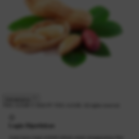
Selengkapnya
TISU-AJAIB ©
2026
PT TISU-AJAIB. All rights reserved.
Login Diperlukan
Anda harus login terlebih dahulu untuk menggunakan fitur