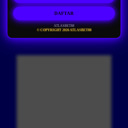
DAFTAR
ATLASBET88
© COPYRIGHT 2026 ATLASBET88