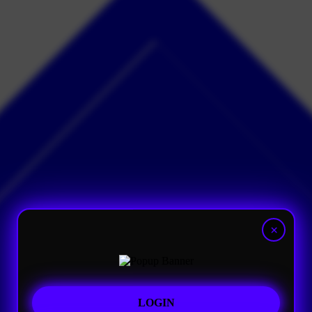
LOGIN