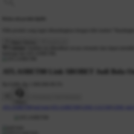
Belum ada produk dipilih
Pilih produk yang ingin dibandingkan dengan klik tombol "Bandingk
Hapus Semua
Analisis AI
💡 Catatan:
Analisis ini dihasilkan secara otomatis dan dapat memil
hubungi tim ATLASBET88.
ATLASBET88 Link SBOBET Judi Bola Onlin
Rp 8.000,-
Rp 1.000.000
-99.5%
+ Keranjang
Beli Sekarang
Tanya
ATLASBET88
/
judi bola
/
ATLASBET88
/
LINK GACOR
/
LINK judi 