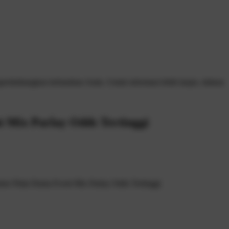
mpertimbangkan kebutuhan Anda. Untuk informasi lebih lanjut, silakan
 Mix Parlay Odds Tertinggi
 Piala Dunia Event Mix Parlay Odds Tertinggi