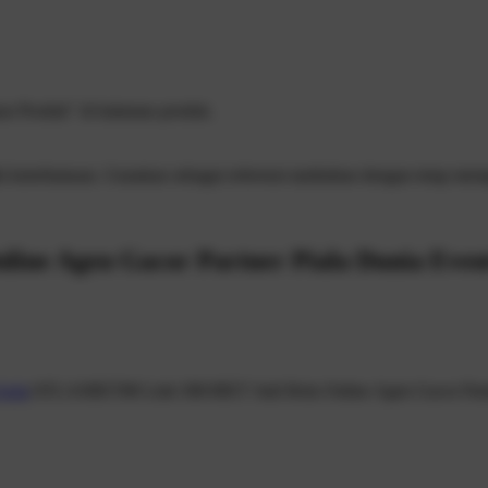
an Produk" di halaman produk.
iki keterbatasan. Gunakan sebagai referensi tambahan dengan tetap me
e Agen Gacor Partner Piala Dunia Event
bola
/
ATLASBET88 Link SBOBET Judi Bola Online Agen Gacor Partner