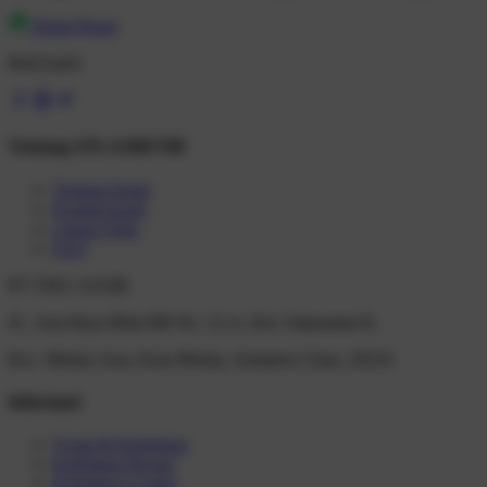
Kirim Pesan
Ikuti kami:
Tentang ATLASBET88
Tentang Kami
Kontak Kami
Lokasi Toko
FAQ
PT TISU-AJAIB
JL. Asia Raya Blok BB No. 12-A, Kel. Sukaramai II,
Kec. Medan Area, Kota Medan, Sumatera Utara, 20216
Informasi
Syarat & Ketentuan
Kebijakan Privasi
Kebijakan Cookie