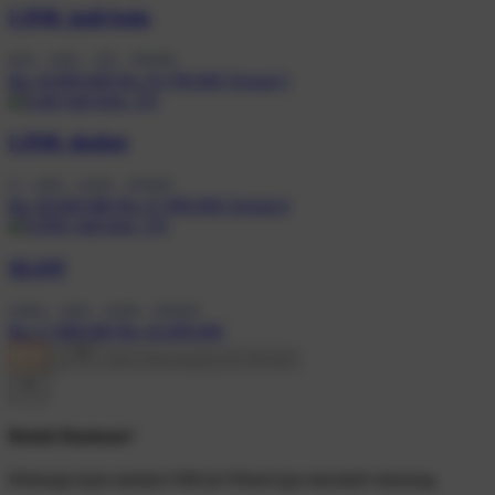
LINK judi bola
R5AI
|
16GB
|
1TB
|
RTX5060
Rp 18.800.000
Rp 19.799.000
Terjual 5
-1%
LINK sbobet
I7
|
16GB
|
512GB
|
RTX5050
Rp 28.600.080
Rp 27.999.000
Terjual 6
-1%
SLOT
CORE5
|
16GB
|
512GB
|
RTX4050
Rp 17.888.000
Rp 18.499.000
Beli Sekarang
Rp 20.789.000
Butuh Bantuan?
Hubungi kami melalui Official WhatsApp interaktif sekarang.