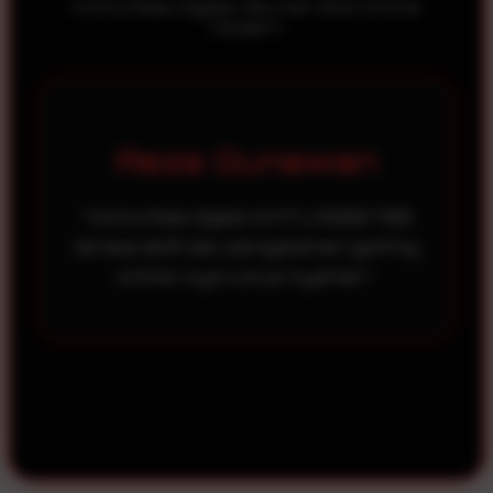
Komunitas Digital Hiburan Slot Online
Modern
Reza Gunawan
“Komunitas digital di ATLASBET88
terasa aktif dan pengalaman gaming
online-nya cukup nyaman.”