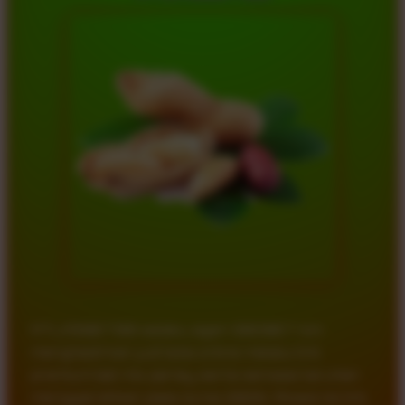
ATLASBET88 selaku agen SBOBET kini
menghadirkan judi bola online melalui link
premium bet mix parlay serta sensasi taruhan
menggairahkan piala dunia 2026. Akses ke link