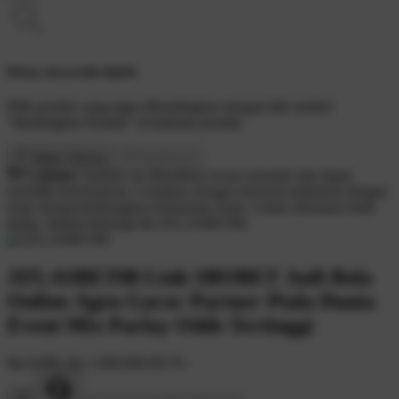
Belum ada produk dipilih
Pilih produk yang ingin dibandingkan dengan klik tombol
"Bandingkan Produk" di halaman produk.
Hapus Semua
Analisis AI
💡 Catatan:
Analisis ini dihasilkan secara otomatis dan dapat
memiliki keterbatasan. Gunakan sebagai referensi tambahan dengan
tetap mempertimbangkan kebutuhan Anda. Untuk informasi lebih
lanjut, silakan hubungi tim ATLASBET88.
ATLASBET88 Link SBOBET Judi Bola
Online Agen Gacor Partner Piala Dunia
Event Mix Parlay Odds Tertinggi
Rp 8.000,-
Rp 1.000.000
-99.5%