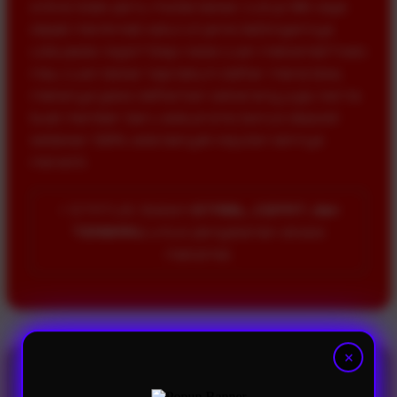
online tidak perlu modal besar, cukup 10k saja
dapat menikmati seluruh jenis bettingannya.
Uda pada regis? Siap rasai cuan maksimal? kalo
mau cuan besar tapi belum daftar mana bisa,
makanya gass daftarkan sekarang juga, karna
buat member baru ada promo bonus deposit
sebesar 50%, ada banyak kejutan lainnya
menanti.
⚡ STATUS: Sistem
STABIL, CEPAT, dan
TERBARU
untuk pengalaman akses
maksimal.
FAQ ATLASBET88