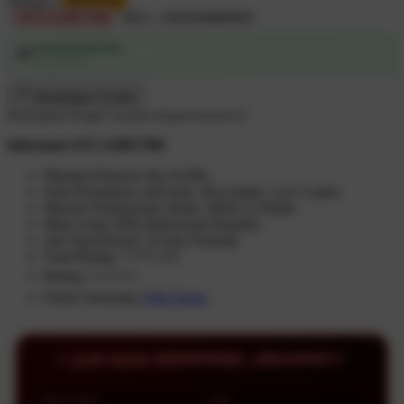
Terjual 2
Bisa PWP
ATLASBET88
SKU:
1S83N0880RID
Autorized judi bola
💳
Link judi bola
Bandingkan Produk
Bandingkan hingga 5 produk dengan bantuan AI
Informasi ATLASBET88:
Minimal Deposit: Rp.10.000,-
Jenis Permainan: judi bola, Slot Online, Live Casino
Metode Pembayaran: Bank, QRIS, E-Wallet
Mata Uang: IDR (Indonesian Rupiah)
Jam Operasional: 24 Jam Nonstop
Total Rating: 7.777.123
Rating: ⭐⭐⭐⭐⭐
Daftar Sekarang:
Klik Disini
⚡ judi bola GAMPANG JACKPOT⚡
PROVIDER
TIPE