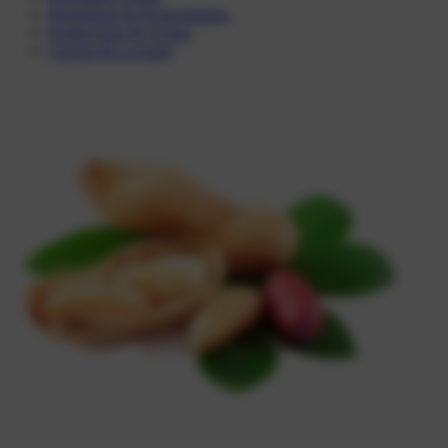
Pengiriman & Pengembalian
Pembayaran & Cicilan
Garansi & Layanan