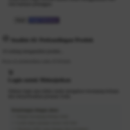
chat bantuan pelanggan.
Batal
Login Sekarang
Analisis AI: Perbandingan Produk
AI sedang menganalisis produk...
Proses ini membutuhkan waktu 10-30 detik
Login untuk Melanjutkan
Silakan login atau daftar untuk mengakses keranjang belanja
dan menyelesaikan pesanan Anda.
Keuntungan dengan akun:
✓ Simpan keranjang belanja Anda
✓ Lacak status pesanan secara real-time
✓ Checkout lebih cepat dengan data tersimpan