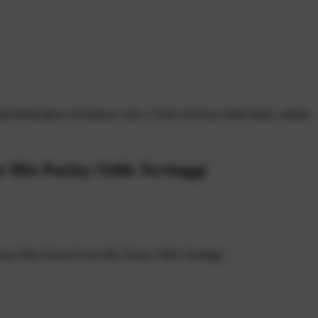
mpertimbangkan kebutuhan Anda. Untuk informasi lebih lanjut, silakan
 Mix Parlay Odds Tertinggi
 Piala Dunia Event Mix Parlay Odds Tertinggi