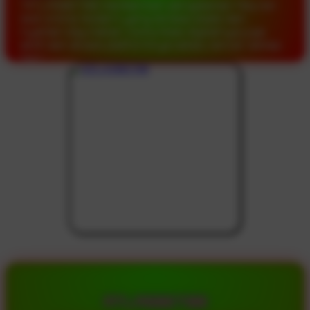
"ATLASBET88 memberikan pengalaman hiburan
slot online modern yang terasa stabil dan
nyaman digunakan. Komunitas digitalnya juga
aktif dan akses platformnya selalu lancar setiap
hari."
ATLASBET88