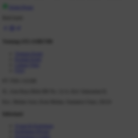
Kirim Pesan
Ikuti kami:
Tentang ATLASBET88
Tentang Kami
Kontak Kami
Lokasi Toko
FAQ
PT TISU-AJAIB
JL. Asia Raya Blok BB No. 12-A, Kel. Sukaramai II,
Kec. Medan Area, Kota Medan, Sumatera Utara, 20216
Informasi
Syarat & Ketentuan
Kebijakan Privasi
Kebijakan Cookie