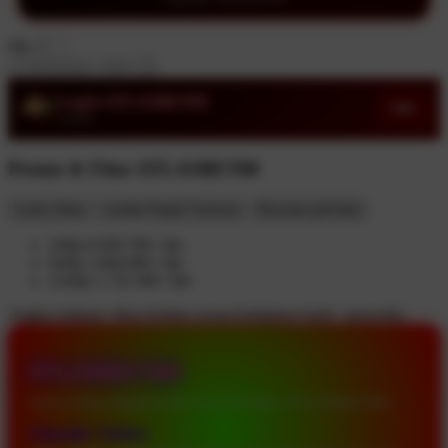
Qty
+ Keranjang
Beli
Login ATLASBET88
Info
Verified
Promo & Fitur ATLASBET88
Lucky Draw
Lomba Panjat Turnover
Bocoran judi bola
3x
Rp 6.929.700 / bln
6x
Rp 3.464.900 / bln
12x
Rp 1.732.500 / bln
Angka estimasi. Bisa berlaku sesuai kebijakan bank / penyedia.
ATLASBET88
Komunitas Digital & Review Member ATLASBET88
Claudie Tiofani