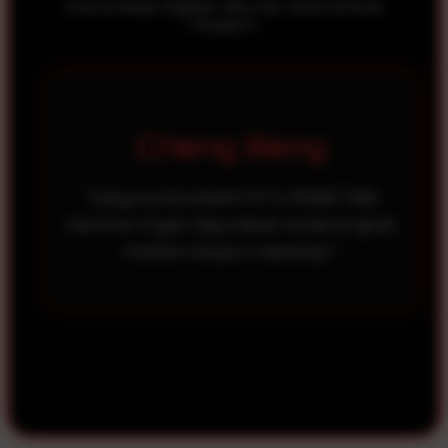
Komunitas Digital Hiburan Slot Online
Modern
Cheng Beng
“Saya suka sistem ATLASBET88
karena ringan digunakan di perangkat
mobile maupun desktop.”