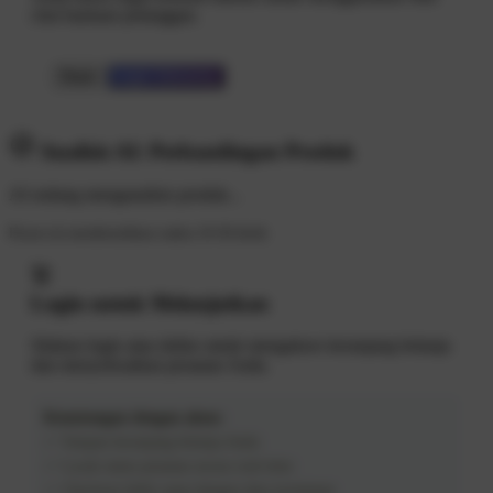
chat bantuan pelanggan.
Batal
Login Sekarang
Analisis AI: Perbandingan Produk
AI sedang menganalisis produk...
Proses ini membutuhkan waktu 10-30 detik
Login untuk Melanjutkan
Silakan login atau daftar untuk mengakses keranjang belanja
dan menyelesaikan pesanan Anda.
Keuntungan dengan akun:
✓ Simpan keranjang belanja Anda
✓ Lacak status pesanan secara real-time
✓ Checkout lebih cepat dengan data tersimpan