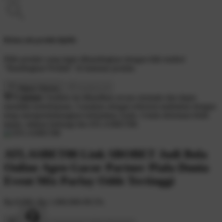
Belum ada produk dipilih
Pilih produk yang ingin dibandingkan dengan klik tombol
"Bandingkan Produk" di halaman produk.
Hapus Semua
Analisis AI
💡 Catatan:
Analisis ini dihasilkan secara otomatis dan dapat
memiliki keterbatasan. Gunakan sebagai referensi tambahan dengan
tetap mempertimbangkan kebutuhan Anda. Untuk informasi lebih
lanjut, silakan hubungi tim ATLASBET88.
ATLASBET88 Link SBOBET Judi Bola
Online Agen Gacor Partner Piala Dunia
Event Mix Parlay Odds Tertinggi
Rp 8.000,-
Rp 1.000.000
-99.5%