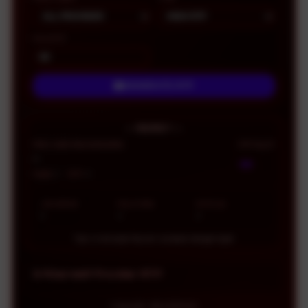
MIN RTP
🎰
GENERATE RTP
— READY —
PROVIDER REKOMENDASI
RTP SLOT
-
-
-
-
Mode:
RTP:
JAM RAMAI
POLA MAIN
STATUS
-
-
-
Tips: Ini simulasi hiburan. Gunakan dengan bijak.
3 Alternatif Provider RTP
Copyright- BALEGAMING