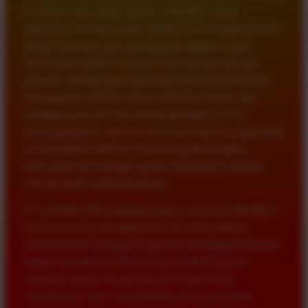
premium dari agen gacor SBOBET bisa
dijangkau dimana saja, diseluruh tempat bahkan
dapat diakses dari perangkat apapun, gak
heran jika platform resmi mix parlay sangat
populer dikalangan para pecinta taruhan bola.
Kerjasama antara situs judi bola online dan
sebagai partner fifa membuat platform ini
menayangkan secara resmi streaming liga piala
dunia 2026, bahkan didukung penerapan
teknologi tercanggih yang membuat kualitas
visual audio tiada banding.
ATLASBET88 sebagai agen judi bola SBOBET
menawarkan pengalaman bermain paling
memuaskan dengan suguhan berbagai fasilitas
seperti akses terkencang, streaming anti
nawala, odds mix parlay tertinggi. Buat
memainkan dan mengakses situs judi bola