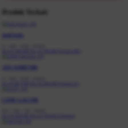
Produk Terkait
-2%
judi bola
I5
|
16GB
|
512GB
|
RTX3050
Rp 11.500.000
Rp 12.799.000
Terjual 200+
-1%
ATLASBET88
I7
|
16GB
|
512GB
|
RTX5050
Rp 22.887.000
Rp 21.999.000
Terjual 20+
-1%
LINK GACOR
R7AI
|
16GB
|
1TB
|
RTX5060
Rp 23.600.000
Rp 21.399.000
Terjual 6
-1%