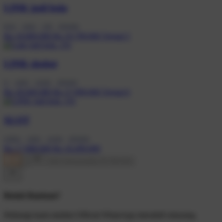
LINK judi bola
R5AI
|
16GB
|
1TB
|
RTX5060
Rp 18.800.000
Rp 19.799.000
Terjual 5
-1%
LINK sbobet
I7
|
16GB
|
512GB
|
RTX5050
Rp 28.600.080
Rp 27.999.000
Terjual 6
-1%
SLOT
CORE5
|
16GB
|
512GB
|
RTX4050
Rp 17.888.000
Rp 18.499.000
Beli Sekarang
Rp 20.789.000
Butuh Bantuan?
Hubungi kami melalui Official WhatsApp interaktif sekarang.