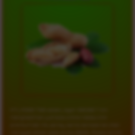
ATLASBET88 selaku agen SBOBET kini
menghadirkan judi bola online melalui link
premium bet mix parlay serta sensasi taruhan
menggairahkan piala dunia 2026. Akses ke link