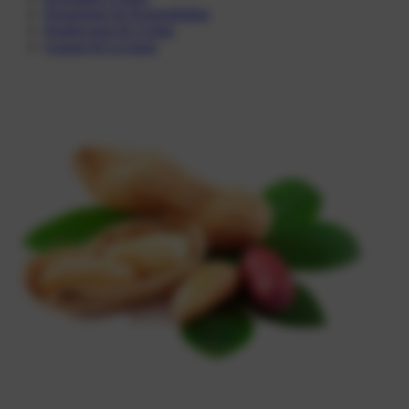
Pengiriman & Pengembalian
Pembayaran & Cicilan
Garansi & Layanan