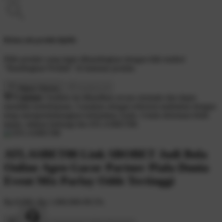
Belum ada produk dipilih
Pilih produk yang ingin dibandingkan dengan klik tombol
"Bandingkan Produk" di halaman produk.
Hapus Semua
Analisis AI
💡 Catatan:
Analisis ini dihasilkan secara otomatis dan dapat
memiliki keterbatasan. Gunakan sebagai referensi tambahan dengan
tetap mempertimbangkan kebutuhan Anda. Untuk informasi lebih
lanjut, silakan hubungi tim ATLASBET88.
ATLASBET88 Link SBOBET Judi Bola
Online Agen Gacor Partner Piala Dunia
Event Mix Parlay Odds Tertinggi
Rp 8.000,-
Rp 1.000.000
-99.5%