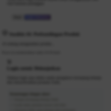
chat bantuan pelanggan.
Batal
Login Sekarang
Analisis AI: Perbandingan Produk
AI sedang menganalisis produk...
Proses ini membutuhkan waktu 10-30 detik
Login untuk Melanjutkan
Silakan login atau daftar untuk mengakses keranjang belanja
dan menyelesaikan pesanan Anda.
Keuntungan dengan akun:
✓ Simpan keranjang belanja Anda
✓ Lacak status pesanan secara real-time
✓ Checkout lebih cepat dengan data tersimpan