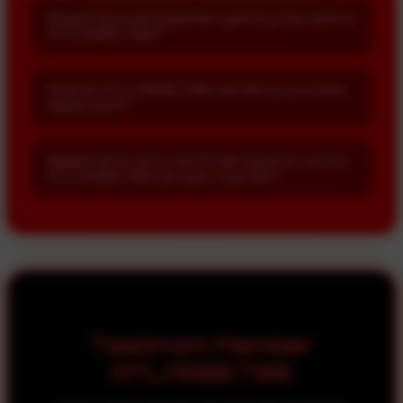
baru karena memiliki navigasi sederhana,
Bagaimana pengalaman gaming interaktif di
proses akses yang mudah, serta tampilan
ATLASBET88?
modern yang nyaman digunakan di
ATLASBET88 menghadirkan pengalaman
berbagai perangkat.
gaming interaktif dengan performa ringan,
Apakah ATLASBET88 memiliki komunitas
sistem responsif, dan akses cepat sehingga
digital aktif?
pengguna dapat menikmati hiburan online
Ya, ATLASBET88 dikenal memiliki komunitas
dengan lebih nyaman.
digital aktif yang terus berkembang dengan
Bagaimana cara menikmati layanan online
berbagai informasi terbaru seputar hiburan
ATLASBET88 dengan nyaman?
online dan permainan digital modern.
Pengguna cukup menggunakan perangkat
yang stabil, memahami fitur platform, serta
mengakses layanan resmi ATLASBET88
agar pengalaman hiburan online menjadi
lebih optimal.
Testimoni Member
ATLASBET88