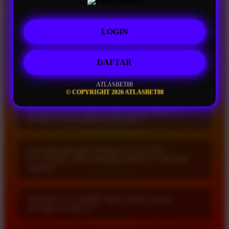
Apa itu ATLASBET88 sebagai komunitas
LOGIN
digital hiburan online modern?
ATLASBET88 merupakan platform
DAFTAR
komunitas digital dan hiburan slot online
Apa keunggulan ATLASBET88 dibanding
modern yang menghadirkan pengalaman
platform hiburan online lainnya?
gaming interaktif, akses cepat, serta berbagai
ATLASBET88
© COPYRIGHT 2026 ATLASBET88
ATLASBET88 memiliki tampilan modern,
permainan populer melalui layanan online
sistem responsif, komunitas digital aktif,
yang stabil dan mudah digunakan.
Apakah ATLASBET88 menyediakan
serta akses platform yang dapat
akses online selama 24 jam?
digunakan dengan nyaman melalui
Ya, ATLASBET88 dapat diakses selama 24
perangkat mobile maupun desktop.
jam penuh sehingga pengguna bisa
Kenapa banyak pengguna memilih
menikmati hiburan online dan permainan
ATLASBET88 sebagai platform hiburan
digital kapan saja tanpa batasan waktu.
digital?
Karena ATLASBET88 menghadirkan
pengalaman online yang stabil, sistem
Apakah ATLASBET88 cocok untuk
cepat, pilihan permainan populer, serta
pengguna baru?
komunitas digital modern yang terus aktif
Platform ini cukup ramah untuk pengguna
setiap hari.