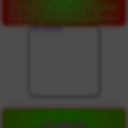
"ATLASBET88 memberikan pengalaman hiburan
slot online modern yang terasa stabil dan
nyaman digunakan. Komunitas digitalnya juga
aktif dan akses platformnya selalu lancar setiap
hari."
ATLASBET88