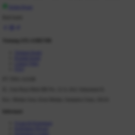
Kirim Pesan
Ikuti kami:
Tentang ATLASBET88
Tentang Kami
Kontak Kami
Lokasi Toko
FAQ
PT TISU-AJAIB
JL. Asia Raya Blok BB No. 12-A, Kel. Sukaramai II,
Kec. Medan Area, Kota Medan, Sumatera Utara, 20216
Informasi
Syarat & Ketentuan
Kebijakan Privasi
Kebijakan Cookie