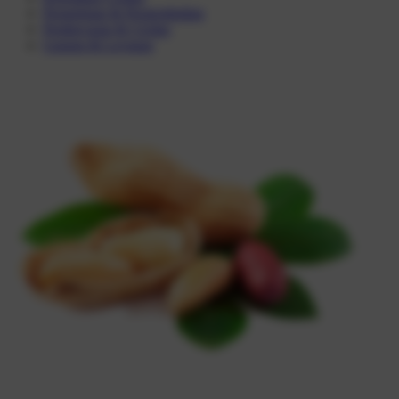
Pengiriman & Pengembalian
Pembayaran & Cicilan
Garansi & Layanan