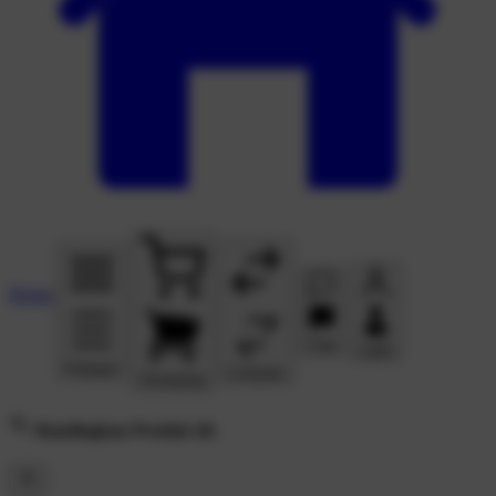
Home
Chat
Login
Kategori
Compare
Keranjang
Bandingkan Produk
(0)