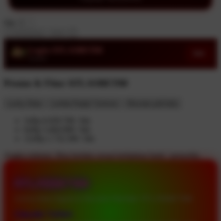
Qty
+ Keranjang
Beli
Login ATLASBET88
Info
Verified
Promo & Fitur ATLASBET88
Lucky Draw
Lomba Panjat Turnover
Bocoran judi bola
3x
Rp 6.929.700 / bln
6x
Rp 3.464.900 / bln
12x
Rp 1.732.500 / bln
Angka estimasi. Bisa berlaku sesuai kebijakan bank / penyedia.
ATLASBET88
Komunitas Digital & Review Member ATLASBET88
Pesta Gultom