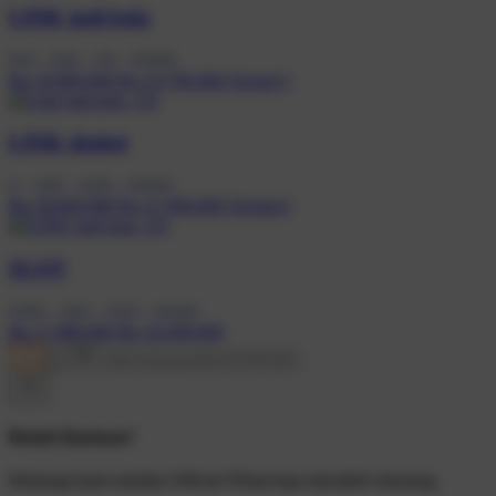
LINK judi bola
R5AI
|
16GB
|
1TB
|
RTX5060
Rp 18.800.000
Rp 19.799.000
Terjual 5
-1%
LINK sbobet
I7
|
16GB
|
512GB
|
RTX5050
Rp 28.600.080
Rp 27.999.000
Terjual 6
-1%
SLOT
CORE5
|
16GB
|
512GB
|
RTX4050
Rp 17.888.000
Rp 18.499.000
Beli Sekarang
Rp 20.789.000
Butuh Bantuan?
Hubungi kami melalui Official WhatsApp interaktif sekarang.