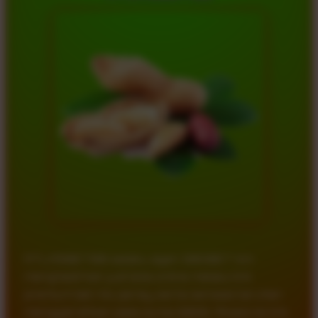
ATLASBET88 selaku agen SBOBET kini
menghadirkan judi bola online melalui link
premium bet mix parlay serta sensasi taruhan
menggairahkan piala dunia 2026. Akses ke link