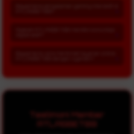
baru karena memiliki navigasi sederhana,
Bagaimana pengalaman gaming interaktif di
proses akses yang mudah, serta tampilan
ATLASBET88?
modern yang nyaman digunakan di
ATLASBET88 menghadirkan pengalaman
berbagai perangkat.
gaming interaktif dengan performa ringan,
Apakah ATLASBET88 memiliki komunitas
sistem responsif, dan akses cepat sehingga
digital aktif?
pengguna dapat menikmati hiburan online
Ya, ATLASBET88 dikenal memiliki komunitas
dengan lebih nyaman.
digital aktif yang terus berkembang dengan
Bagaimana cara menikmati layanan online
berbagai informasi terbaru seputar hiburan
ATLASBET88 dengan nyaman?
online dan permainan digital modern.
Pengguna cukup menggunakan perangkat
yang stabil, memahami fitur platform, serta
mengakses layanan resmi ATLASBET88
agar pengalaman hiburan online menjadi
lebih optimal.
Testimoni Member
ATLASBET88