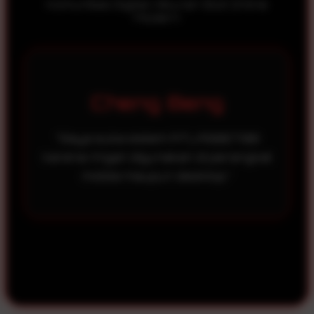
Komunitas Digital Hiburan Slot Online
Modern
Cheng Beng
“Saya suka sistem ATLASBET88
karena ringan digunakan di perangkat
mobile maupun desktop.”