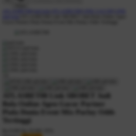
+ Keranjang
Beli Sekarang
Tanya
ATLASBET88
/
judi bola
/
ATLASBET88
/
LINK GACOR
/
LINK
judi bola
/
ATLASBET88 Link SBOBET Judi Bola Online Agen
Gacor Partner Piala Dunia Event Mix Parlay Odds Tertinggi
1/6
ATLASBET88 Link SBOBET Judi
Bola Online Agen Gacor Partner
Piala Dunia Event Mix Parlay Odds
Tertinggi
Rp 8.000
Rp 50.000
-95%