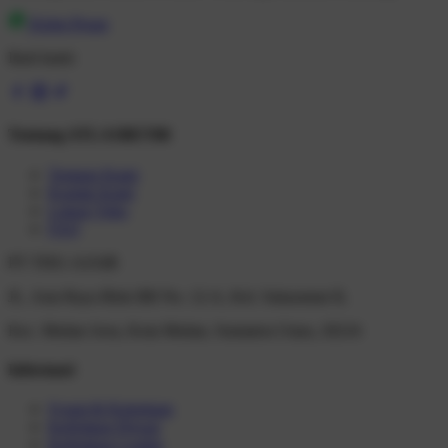
Kirim Pesan
Ikuti kami:
Tentang ATLASBET88
Tentang Kami
Kontak Kami
Lokasi Toko
FAQ
PT TISU-AJAIB
JL. Asia Raya Blok BB No. 12-A, Kel. Sukaramai II,
Kec. Medan Area, Kota Medan, Sumatera Utara, 20216
Informasi
Syarat & Ketentuan
Kebijakan Privasi
Kebijakan Cookie