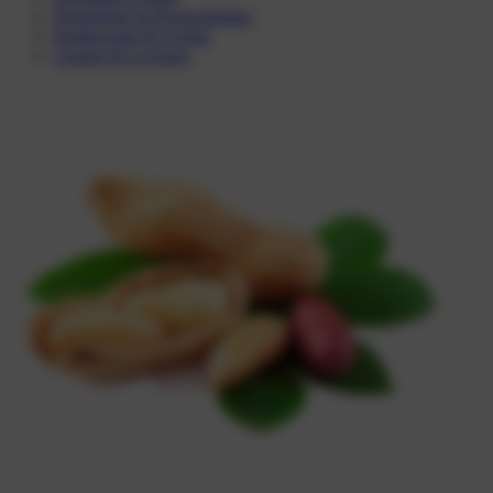
Pengiriman & Pengembalian
Pembayaran & Cicilan
Garansi & Layanan