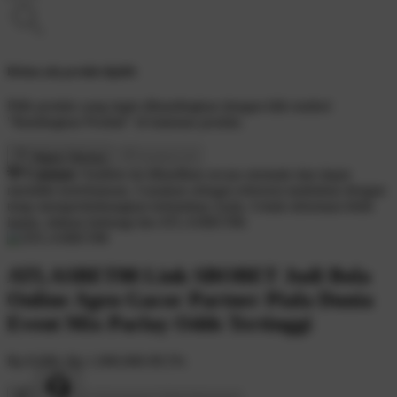
Belum ada produk dipilih
Pilih produk yang ingin dibandingkan dengan klik tombol
"Bandingkan Produk" di halaman produk.
Hapus Semua
Analisis AI
💡 Catatan:
Analisis ini dihasilkan secara otomatis dan dapat
memiliki keterbatasan. Gunakan sebagai referensi tambahan dengan
tetap mempertimbangkan kebutuhan Anda. Untuk informasi lebih
lanjut, silakan hubungi tim ATLASBET88.
ATLASBET88 Link SBOBET Judi Bola
Online Agen Gacor Partner Piala Dunia
Event Mix Parlay Odds Tertinggi
Rp 8.000,-
Rp 1.000.000
-99.5%