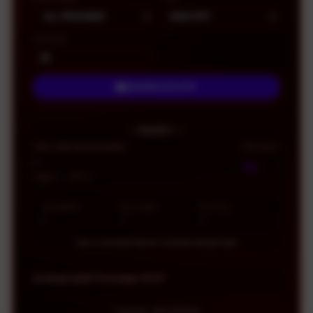
MIN RTP
🎰
GENERATE RTP
— READY —
PROVIDER REKOMENDASI
RTP SLOT
-
-
-
-
Mode:
RTP:
JAM RAMAI
POLA MAIN
STATUS
-
-
-
Tips: Ini simulasi hiburan. Gunakan dengan bijak.
3 Alternatif Provider RTP
Copyright- BALEGAMING