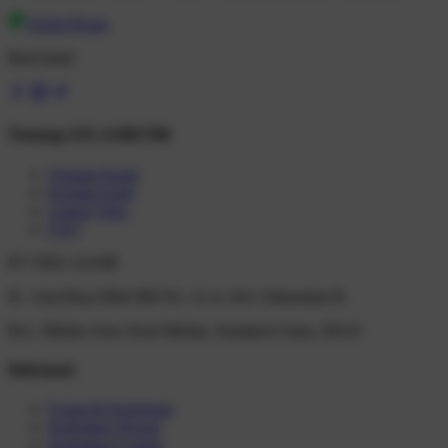
Kirim Pesan
Ikuti kami:
Tentang ATLASBET88
Tentang Kami
Kontak Kami
Lokasi Toko
FAQ
PT TISU-AJAIB
JL. Asia Raya Blok BB No. 12-A, Kel. Sukaramai II,
Kec. Medan Area, Kota Medan, Sumatera Utara, 20216
Informasi
Syarat & Ketentuan
Kebijakan Privasi
Kebijakan Cookie