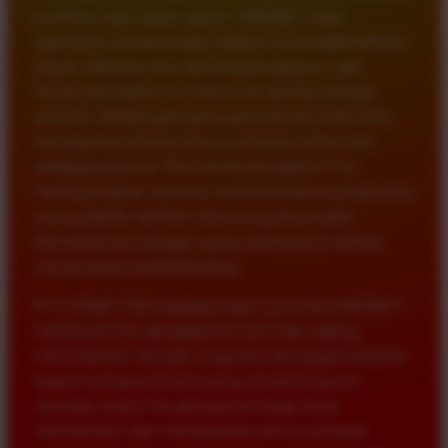
premium dari agen gacor SBOBET bisa
dijangkau dimana saja, diseluruh tempat bahkan
dapat diakses dari perangkat apapun, gak
heran jika platform resmi mix parlay sangat
populer dikalangan para pecinta taruhan bola.
Kerjasama antara situs judi bola online dan
sebagai partner fifa membuat platform ini
menayangkan secara resmi streaming liga piala
dunia 2026, bahkan didukung penerapan
teknologi tercanggih yang membuat kualitas
visual audio tiada banding.
ATLASBET88 sebagai agen judi bola SBOBET
menawarkan pengalaman bermain paling
memuaskan dengan suguhan berbagai fasilitas
seperti akses terkencang, streaming anti
nawala, odds mix parlay tertinggi. Buat
memainkan dan mengakses situs judi bola