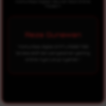
Komunitas Digital Hiburan Slot Online
Modern
Reza Gunawan
“Komunitas digital di ATLASBET88
terasa aktif dan pengalaman gaming
online-nya cukup nyaman.”