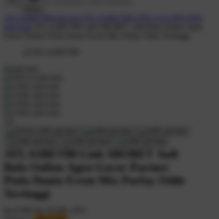
+ Keranjang
Beli Sekarang
Tanya
ATLASBET88
/
judi bola
/
ATLASBET88
/
LINK GACOR
/
LINK
judi bola
/
ATLASBET88 Link SBOBET Judi Bola Online Agen
Gacor Partner Piala Dunia Event Mix Parlay Odds Tertinggi
1/6
ATLASBET88 Link SBOBET Judi
Bola Online Agen Gacor Partner
Piala Dunia Event Mix Parlay Odds
Tertinggi
Rp 8.000
Rp 50.000
-95%