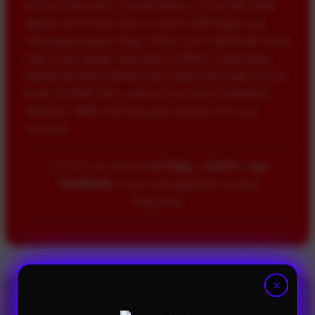
online tidak perlu modal besar, cukup 10k saja
dapat menikmati seluruh jenis bettingannya.
Uda pada regis? Siap rasai cuan maksimal? kalo
mau cuan besar tapi belum daftar mana bisa,
makanya gass daftarkan sekarang juga, karna
buat member baru ada promo bonus deposit
sebesar 50%, ada banyak kejutan lainnya
menanti.
⚡ STATUS: Sistem
STABIL, CEPAT, dan
TERBARU
untuk pengalaman akses
maksimal.
FAQ ATLASBET88