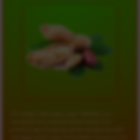
ATLASBET88 selaku agen SBOBET kini
menghadirkan judi bola online melalui link
premium bet mix parlay serta sensasi taruhan
menggairahkan piala dunia 2026. Akses ke link