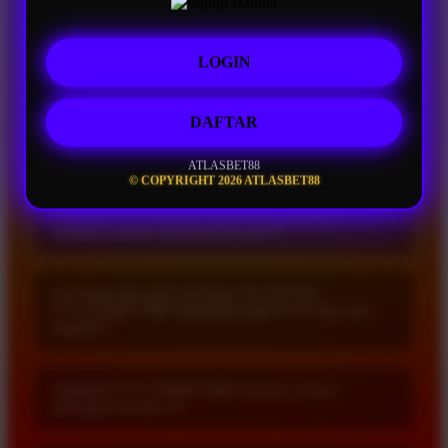
Apa itu ATLASBET88 sebagai komunitas
LOGIN
digital hiburan online modern?
ATLASBET88 merupakan platform
DAFTAR
komunitas digital dan hiburan slot online
Apa keunggulan ATLASBET88 dibanding
modern yang menghadirkan pengalaman
platform hiburan online lainnya?
gaming interaktif, akses cepat, serta berbagai
ATLASBET88
© COPYRIGHT 2026 ATLASBET88
ATLASBET88 memiliki tampilan modern,
permainan populer melalui layanan online
sistem responsif, komunitas digital aktif,
yang stabil dan mudah digunakan.
Apakah ATLASBET88 menyediakan
serta akses platform yang dapat
akses online selama 24 jam?
digunakan dengan nyaman melalui
Ya, ATLASBET88 dapat diakses selama 24
perangkat mobile maupun desktop.
jam penuh sehingga pengguna bisa
Kenapa banyak pengguna memilih
menikmati hiburan online dan permainan
ATLASBET88 sebagai platform hiburan
digital kapan saja tanpa batasan waktu.
digital?
Karena ATLASBET88 menghadirkan
pengalaman online yang stabil, sistem
Apakah ATLASBET88 cocok untuk
cepat, pilihan permainan populer, serta
pengguna baru?
komunitas digital modern yang terus aktif
Platform ini cukup ramah untuk pengguna
setiap hari.