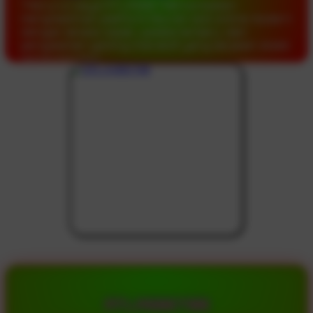
"ATLASBET88 memberikan pengalaman hiburan
slot online modern yang terasa stabil dan
nyaman digunakan. Komunitas digitalnya juga
aktif dan akses platformnya selalu lancar setiap
hari."
ATLASBET88