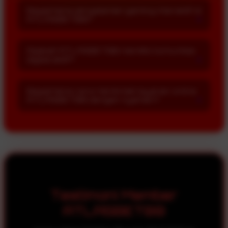
baru karena memiliki navigasi sederhana,
Bagaimana pengalaman gaming interaktif di
proses akses yang mudah, serta tampilan
ATLASBET88?
modern yang nyaman digunakan di
ATLASBET88 menghadirkan pengalaman
berbagai perangkat.
gaming interaktif dengan performa ringan,
Apakah ATLASBET88 memiliki komunitas
sistem responsif, dan akses cepat sehingga
digital aktif?
pengguna dapat menikmati hiburan online
Ya, ATLASBET88 dikenal memiliki komunitas
dengan lebih nyaman.
digital aktif yang terus berkembang dengan
Bagaimana cara menikmati layanan online
berbagai informasi terbaru seputar hiburan
ATLASBET88 dengan nyaman?
online dan permainan digital modern.
Pengguna cukup menggunakan perangkat
yang stabil, memahami fitur platform, serta
mengakses layanan resmi ATLASBET88
agar pengalaman hiburan online menjadi
lebih optimal.
Testimoni Member
ATLASBET88